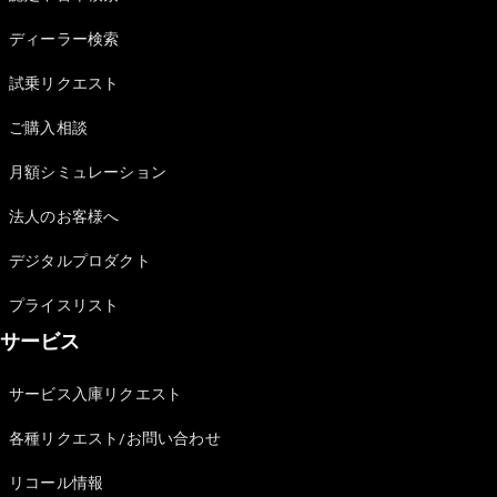
Sedan
E-Class
ディーラー検索
Sedan
S-Class
試乗リクエスト
New
Sedan
S-Class
ご購入相談
Sedan
New
Long
月額シミュレーション
Mercedes-
Maybach
New
法人のお客様へ
S-Class
デジタルプロダクト
試乗リクエ
プライスリスト
スト
サービス
オンライン
ショールー
ム
サービス入庫リクエスト
SUV
各種リクエスト/お問い合わせ
リコール情報