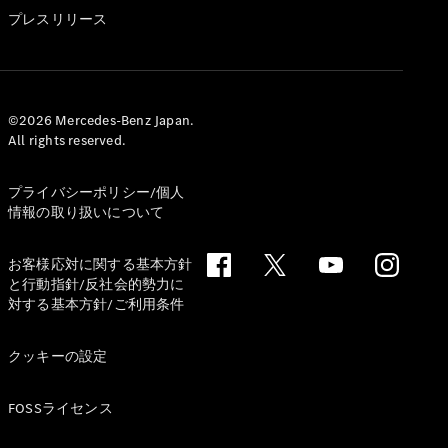
GLS
プレスリリース
G-
電気
Class
G-Class
試乗リクエ
©2026 Mercedes-Benz Japan.
All rights reserved.
スト
オンライン
ショールー
プライバシーポリシー/個人
ム
情報の取り扱いについて
Stationwagon
お客様応対に関する基本方針
と行動指針/反社会的勢力に
対する基本方針/ご利用条件
クッキーの設定
All
Stationwagon
FOSSライセンス
CLA
Shooting
New
電気