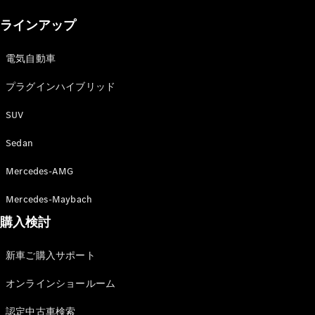
New models
ラインアップ
電気自動車モデル
プラグインハイブリッドモデル
電気自動車
プラグインハイブリッド
Sedan
SUV
Sedan
Mercedes-AMG
All Sedan
Mercedes-Maybach
CLA
購入検討
電気
Sedan
CLA
New
新車ご購入サポート
Sedan
C-Class
オンラインショールーム
Sedan
EQS
電気
認定中古車検索