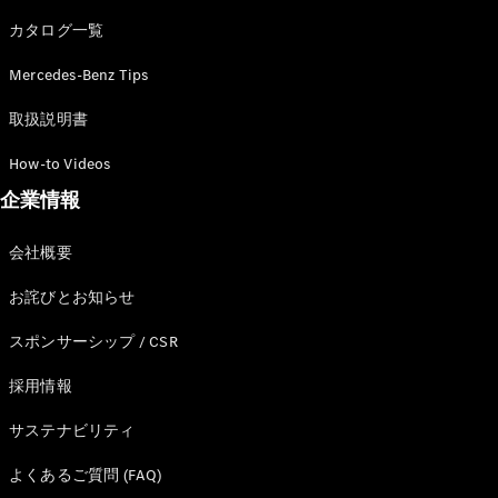
カタログ一覧
Mercedes-Benz Tips
All SUV
EQA
電気
取扱説明書
EQE
電気
SUV
How-to Videos
EQS
電気
企業情報
SUV
Mercedes-
Maybach
電気
会社概要
EQS SUV
GLA
お詫びとお知らせ
GLB
GLC
スポンサーシップ / CSR
GLC Coupé
GLE
採用情報
GLE Coupé
サステナビリティ
GLS
Mercedes-
よくあるご質問 (FAQ)
Maybach