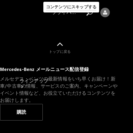
コンテンツにスキップする
プライバシーポリシー
トップに戻る
プライバシ
Mercedes-Benz メールニュース配信登録
ーポリシー
メルセデス・ベンツの最新情報をいち早くお届け！新
ラインアップ
車/中古車の情報、サービスのご案内、キャンペーンや
イベント情報など、お役立ていただけるコンテンツを
お届けします。
購読
Mercedes-Benz