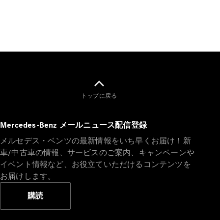
All SUV
EQA
電気
EQE
電気
SUV
EQS
電気
SUV
トップに戻る
Mercedes-
Maybach
電気
EQS SUV
Mercedes-Benz メールニュース配信登録
GLA
GLB
メルセデス・ベンツの最新情報をいち早くお届け！新
GLC
車/中古車の情報、サービスのご案内、キャンペーンや
GLC Coupé
イベント情報など、お役立ていただけるコンテンツを
GLE
お届けします。
GLE Coupé
GLS
購読
Mercedes-
Maybach