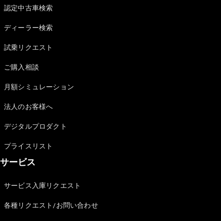
Brake
認定中古車検索
CLA
Shooting
New
ディーラー検索
Brake
C-Class
試乗リクエスト
Stationwagon
ご購入相談
C-Class All-
Terrain
月額シミュレーション
E-Class
Stationwagon
法人のお客様へ
E-Class All-
Terrain
デジタルプロダクト
試乗リクエ
プライスリスト
スト
サービス
オンライン
ショールー
サービス入庫リクエスト
ム
Compact
各種リクエスト/お問い合わせ