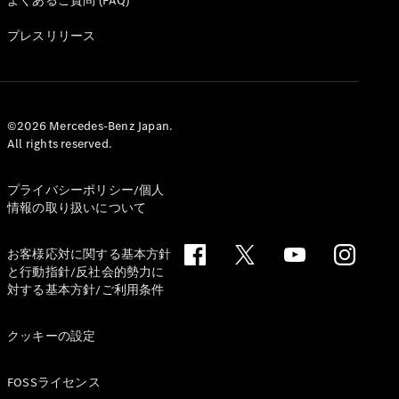
よくあるご質問 (FAQ)
All Coupé
CLE Coupé
プレスリリース
Mercedes-
AMG GT
Coupé
Mercedes-
AMG GT 4-
©2026 Mercedes-Benz Japan.
Door-Coupé
All rights reserved.
Mercedes-
AMG GT
New
電気
プライバシーポリシー/個人
4-Door-
情報の取り扱いについて
Coupé
お客様応対に関する基本方針
試乗リクエ
と行動指針/反社会的勢力に
スト
対する基本方針/ご利用条件
オンライン
ショールー
クッキーの設定
ム
Cabriolet/Roadster
FOSSライセンス