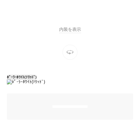
Sedan
E-Class
Sedan
S-Class
New
Sedan
内装を表示
S-Class
Sedan
New
Long
Mercedes-
Maybach
New
S-Class
ﾎﾟｰﾗｰﾎﾜｲﾄ(ｿﾘｯﾄﾞ)
試乗リクエ
スト
オンライン
ショールー
ム
SUV