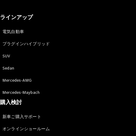
GLS
G-
電気
Class
ラインアップ
G-Class
電気自動車
試乗リクエ
スト
プラグインハイブリッド
オンライン
SUV
ショールー
ム
Sedan
Stationwagon
Mercedes-AMG
Mercedes-Maybach
購入検討
All
新車ご購入サポート
Stationwagon
CLA
オンラインショールーム
Shooting
New
電気