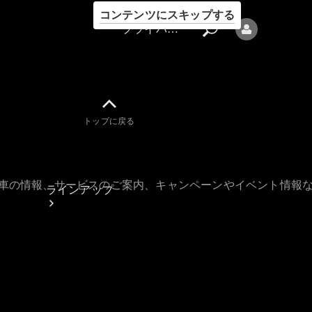
コンテンツにスキップする
プライバシーポリシー
トップに戻る
プライバシ
ーポリシー
古車の情報、サービスのご案内、キャンペーンやイベント情報
ラインアップ
Mercedes-Benz