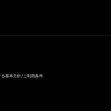
GLS
G-
電気
Class
G-Class
試乗リクエ
スト
オンライン
ショールー
ム
Stationwagon
する基本方針/ご利用条件
All
Stationwagon
CLA
Shooting
New
電気