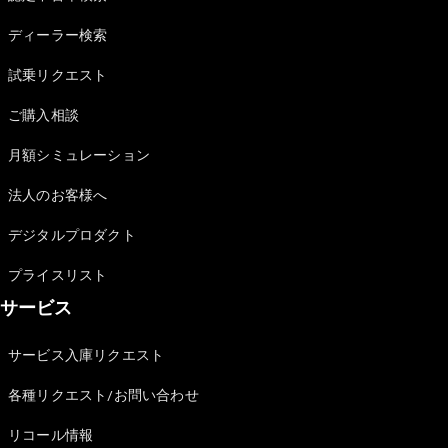
Sedan
E-Class
ディーラー検索
Sedan
S-Class
試乗リクエスト
New
Sedan
S-Class
ご購入相談
Sedan
New
Long
月額シミュレーション
Mercedes-
Maybach
New
法人のお客様へ
S-Class
デジタルプロダクト
試乗リクエ
プライスリスト
スト
サービス
オンライン
ショールー
ム
サービス入庫リクエスト
SUV
各種リクエスト/お問い合わせ
リコール情報