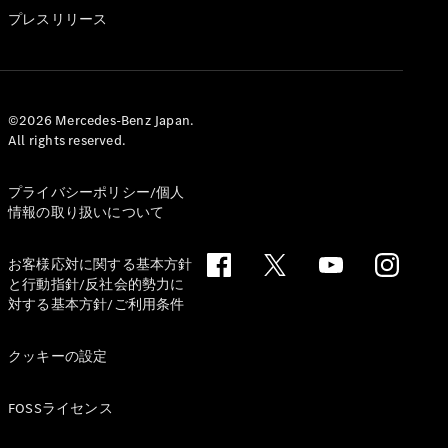
GLS
プレスリリース
G-
電気
Class
G-Class
試乗リクエ
©2026 Mercedes-Benz Japan.
All rights reserved.
スト
オンライン
ショールー
プライバシーポリシー/個人
ム
情報の取り扱いについて
Stationwagon
お客様応対に関する基本方針
と行動指針/反社会的勢力に
対する基本方針/ご利用条件
クッキーの設定
All
Stationwagon
FOSSライセンス
CLA
Shooting
New
電気