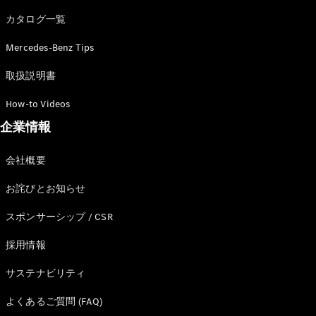
カタログ一覧
Mercedes-Benz Tips
All SUV
EQA
電気
取扱説明書
EQE
電気
SUV
How-to Videos
EQS
電気
企業情報
SUV
Mercedes-
Maybach
電気
会社概要
EQS SUV
GLA
お詫びとお知らせ
GLB
GLC
スポンサーシップ / CSR
GLC Coupé
GLE
採用情報
GLE Coupé
サステナビリティ
GLS
Mercedes-
よくあるご質問 (FAQ)
Maybach