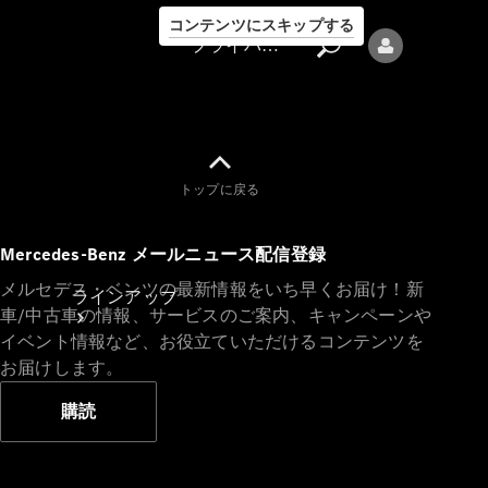
コンテンツにスキップする
プライバシーポリシー
トップに戻る
プライバシ
Mercedes-Benz メールニュース配信登録
ーポリシー
メルセデス・ベンツの最新情報をいち早くお届け！新
ラインアップ
車/中古車の情報、サービスのご案内、キャンペーンや
イベント情報など、お役立ていただけるコンテンツを
お届けします。
購読
Mercedes-Benz