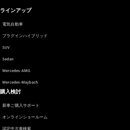
New models
ラインアップ
電気自動車モデル
プラグインハイブリッドモデル
電気自動車
プラグインハイブリッド
Sedan
SUV
Sedan
Mercedes-AMG
All Sedan
Mercedes-Maybach
CLA
購入検討
電気
Sedan
CLA
New
新車ご購入サポート
Sedan
C-Class
オンラインショールーム
Sedan
EQS
電気
認定中古車検索