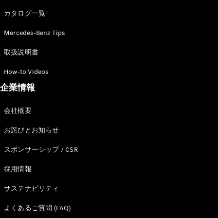
カタログ一覧
Mercedes-Benz Tips
All SUV
EQA
電気
取扱説明書
EQE
電気
SUV
How-to Videos
EQS
電気
企業情報
SUV
Mercedes-
Maybach
電気
会社概要
EQS SUV
GLA
お詫びとお知らせ
GLB
GLC
スポンサーシップ / CSR
GLC Coupé
GLE
採用情報
GLE Coupé
サステナビリティ
GLS
Mercedes-
よくあるご質問 (FAQ)
Maybach