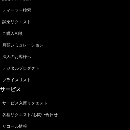
Sedan
E-Class
ディーラー検索
Sedan
S-Class
試乗リクエスト
New
Sedan
S-Class
ご購入相談
Sedan
New
Long
月額シミュレーション
Mercedes-
Maybach
New
法人のお客様へ
S-Class
デジタルプロダクト
試乗リクエ
プライスリスト
スト
サービス
オンライン
ショールー
ム
サービス入庫リクエスト
SUV
各種リクエスト/お問い合わせ
リコール情報