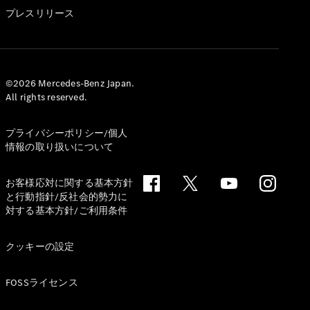
GLS
プレスリリース
G-
電気
Class
G-Class
試乗リクエ
©2026 Mercedes-Benz Japan.
All rights reserved.
スト
オンライン
ショールー
プライバシーポリシー/個人
ム
情報の取り扱いについて
Stationwagon
お客様応対に関する基本方針
と行動指針/反社会的勢力に
対する基本方針/ご利用条件
クッキーの設定
All
Stationwagon
FOSSライセンス
CLA
Shooting
New
電気