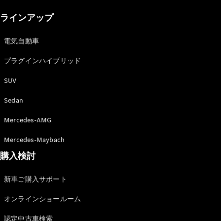
New models
ラインアップ
電気自動車モデル
プラグインハイブリッドモデル
電気自動車
プラグインハイブリッド
Sedan
SUV
Sedan
Mercedes-AMG
All Sedan
Mercedes-Maybach
CLA
購入検討
電気
Sedan
CLA
New
新車ご購入サポート
Sedan
C-Class
オンラインショールーム
Sedan
EQS
電気
認定中古車検索