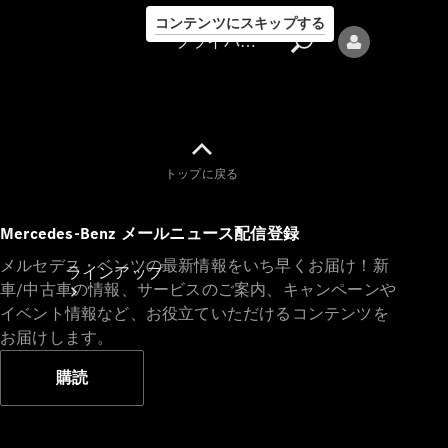
コンテンツにスキップする
プライバシーポリシー
トップに戻る
プライバシ
Mercedes-Benz メールニュース配信登録
ーポリシー
メルセデス・ベンツの最新情報をいち早くお届け！新
ラインアップ
車/中古車の情報、サービスのご案内、キャンペーンや
イベント情報など、お役立ていただけるコンテンツを
お届けします。
購読
Mercedes-Benz