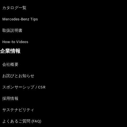
カタログ一覧
Mercedes-Benz Tips
All SUV
EQA
電気
取扱説明書
EQE
電気
SUV
How-to Videos
EQS
電気
企業情報
SUV
Mercedes-
Maybach
電気
会社概要
EQS SUV
GLA
お詫びとお知らせ
GLB
GLC
スポンサーシップ / CSR
GLC Coupé
GLE
採用情報
GLE Coupé
サステナビリティ
GLS
Mercedes-
よくあるご質問 (FAQ)
Maybach