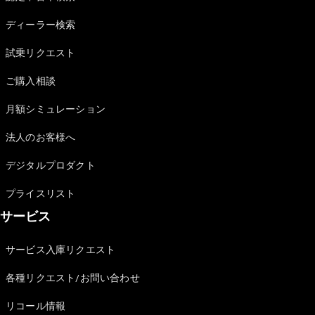
Sedan
E-Class
ディーラー検索
Sedan
S-Class
試乗リクエスト
New
Sedan
S-Class
ご購入相談
Sedan
New
Long
月額シミュレーション
Mercedes-
Maybach
New
法人のお客様へ
S-Class
デジタルプロダクト
試乗リクエ
プライスリスト
スト
サービス
オンライン
ショールー
ム
サービス入庫リクエスト
SUV
各種リクエスト/お問い合わせ
リコール情報