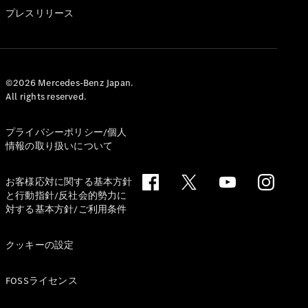
GLS
プレスリリース
G-
電気
Class
G-Class
試乗リクエ
©2026 Mercedes-Benz Japan.
All rights reserved.
スト
オンライン
ショールー
プライバシーポリシー/個人
ム
情報の取り扱いについて
Stationwagon
お客様応対に関する基本方針
と行動指針/反社会的勢力に
対する基本方針/ご利用条件
クッキーの設定
All
Stationwagon
FOSSライセンス
CLA
Shooting
New
電気