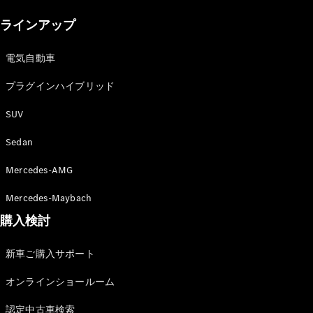
New models
ラインアップ
電気自動車モデル
プラグインハイブリッドモデル
電気自動車
プラグインハイブリッド
Sedan
SUV
Sedan
Mercedes-AMG
All Sedan
Mercedes-Maybach
CLA
購入検討
電気
Sedan
CLA
New
新車ご購入サポート
Sedan
C-Class
オンラインショールーム
Sedan
EQS
電気
認定中古車検索