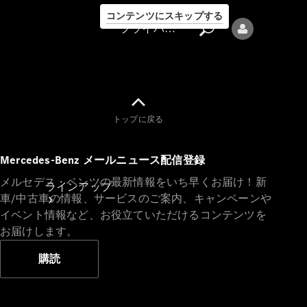
コンテンツにスキップする
プライバシーポリシー
トップに戻る
プライバシ
Mercedes-Benz メールニュース配信登録
ーポリシー
メルセデス・ベンツの最新情報をいち早くお届け！新
ラインアップ
車/中古車の情報、サービスのご案内、キャンペーンや
イベント情報など、お役立ていただけるコンテンツを
お届けします。
購読
Mercedes-Benz