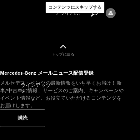
コンテンツにスキップする
プライバシーポリシー
トップに戻る
プライバシ
Mercedes-Benz メールニュース配信登録
ーポリシー
メルセデス・ベンツの最新情報をいち早くお届け！新
ラインアップ
車/中古車の情報、サービスのご案内、キャンペーンや
イベント情報など、お役立ていただけるコンテンツを
お届けします。
購読
Mercedes-Benz