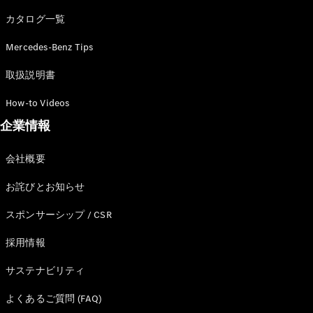
カタログ一覧
Mercedes-Benz Tips
All SUV
EQA
電気
取扱説明書
EQE
電気
SUV
How-to Videos
EQS
電気
企業情報
SUV
Mercedes-
Maybach
電気
会社概要
EQS SUV
GLA
お詫びとお知らせ
GLB
GLC
スポンサーシップ / CSR
GLC Coupé
GLE
採用情報
GLE Coupé
サステナビリティ
GLS
Mercedes-
よくあるご質問 (FAQ)
Maybach