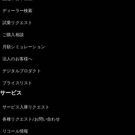
Sedan
E-Class
ディーラー検索
Sedan
S-Class
試乗リクエスト
New
Sedan
S-Class
ご購入相談
Sedan
New
Long
月額シミュレーション
Mercedes-
Maybach
New
法人のお客様へ
S-Class
デジタルプロダクト
試乗リクエ
プライスリスト
スト
サービス
オンライン
ショールー
ム
サービス入庫リクエスト
SUV
各種リクエスト/お問い合わせ
リコール情報