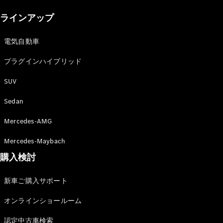
New models
ラインアップ
電気自動車モデル
プラグインハイブリッドモデル
電気自動車
プラグインハイブリッド
Sedan
SUV
Sedan
Mercedes-AMG
All Sedan
Mercedes-Maybach
CLA
購入検討
電気
Sedan
CLA
New
新車ご購入サポート
Sedan
C-Class
オンラインショールーム
Sedan
EQS
電気
認定中古車検索