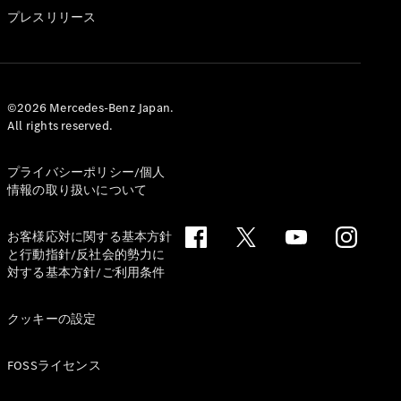
GLS
プレスリリース
G-
電気
Class
G-Class
試乗リクエ
©2026 Mercedes-Benz Japan.
All rights reserved.
スト
オンライン
ショールー
プライバシーポリシー/個人
ム
情報の取り扱いについて
Stationwagon
お客様応対に関する基本方針
と行動指針/反社会的勢力に
対する基本方針/ご利用条件
クッキーの設定
All
Stationwagon
FOSSライセンス
CLA
Shooting
New
電気