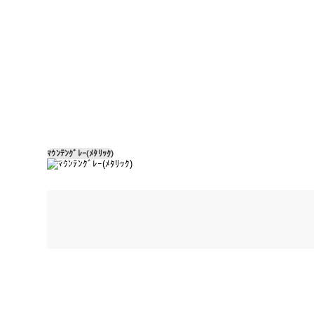
ﾏｳﾝﾃﾝｸﾞﾚｰ(ﾒﾀﾘｯｸ)