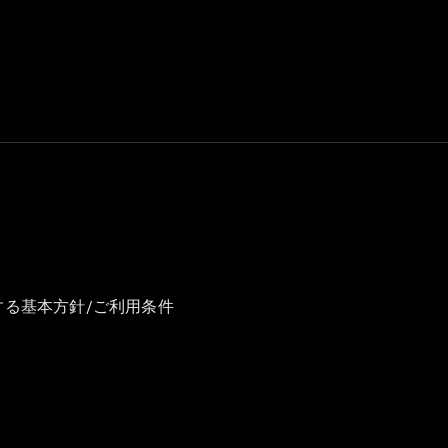
GLS
G-
電気
Class
G-Class
試乗リクエ
スト
オンライン
ショールー
ム
Stationwagon
する基本方針/ご利用条件
All
Stationwagon
CLA
Shooting
New
電気