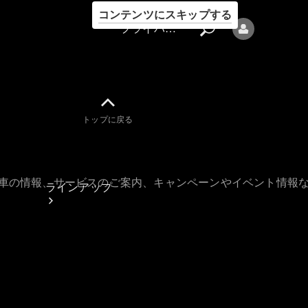
コンテンツにスキップする
プライバシーポリシー
トップに戻る
プライバシ
ーポリシー
古車の情報、サービスのご案内、キャンペーンやイベント情報
ラインアップ
Mercedes-Benz