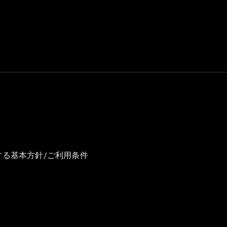
GLS
G-
電気
Class
G-Class
試乗リクエ
スト
オンライン
ショールー
ム
Stationwagon
する基本方針/ご利用条件
All
Stationwagon
CLA
Shooting
New
電気