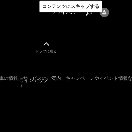
コンテンツにスキップする
プライバシーポリシー
トップに戻る
プライバシ
ーポリシー
古車の情報、サービスのご案内、キャンペーンやイベント情報
ラインアップ
Mercedes-Benz