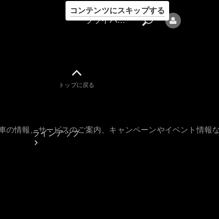
コンテンツにスキップする
プライバシーポリシー
トップに戻る
プライバシ
ーポリシー
古車の情報、サービスのご案内、キャンペーンやイベント情報
ラインアップ
Mercedes-Benz