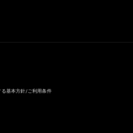
GLS
G-
電気
Class
G-Class
試乗リクエ
スト
オンライン
ショールー
ム
Stationwagon
する基本方針/ご利用条件
All
Stationwagon
CLA
Shooting
New
電気