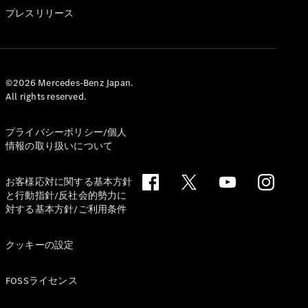
GLS
プレスリリース
G-
電気
Class
G-Class
試乗リクエ
©2026 Mercedes-Benz Japan.
All rights reserved.
スト
オンライン
ショールー
プライバシーポリシー/個人
ム
情報の取り扱いについて
Stationwagon
お客様応対に関する基本方針
と行動指針/反社会的勢力に
対する基本方針/ご利用条件
クッキーの設定
All
Stationwagon
FOSSライセンス
CLA
Shooting
New
電気