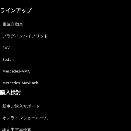
New models
ラインアップ
電気自動車モデル
プラグインハイブリッドモデル
電気自動車
プラグインハイブリッド
Sedan
SUV
Sedan
Mercedes-AMG
All Sedan
Mercedes-Maybach
CLA
購入検討
電気
Sedan
CLA
New
新車ご購入サポート
Sedan
C-Class
オンラインショールーム
Sedan
EQS
電気
認定中古車検索