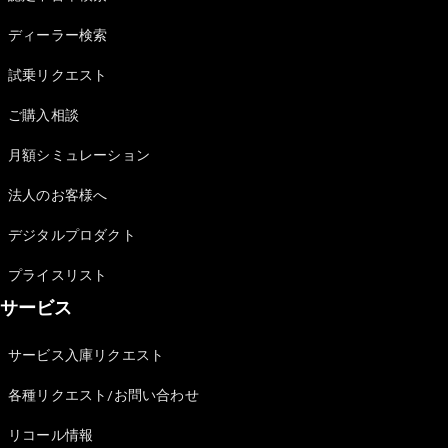
Sedan
E-Class
ディーラー検索
Sedan
S-Class
試乗リクエスト
New
Sedan
S-Class
ご購入相談
Sedan
New
Long
月額シミュレーション
Mercedes-
Maybach
New
法人のお客様へ
S-Class
デジタルプロダクト
試乗リクエ
プライスリスト
スト
サービス
オンライン
ショールー
ム
サービス入庫リクエスト
SUV
各種リクエスト/お問い合わせ
リコール情報