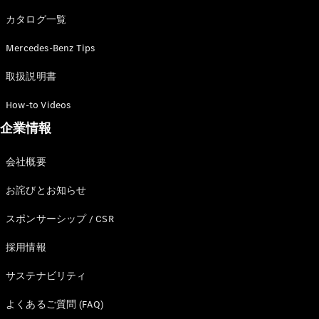
カタログ一覧
Mercedes-Benz Tips
All SUV
EQA
電気
取扱説明書
EQE
電気
SUV
How-to Videos
EQS
電気
企業情報
SUV
Mercedes-
Maybach
電気
会社概要
EQS SUV
GLA
お詫びとお知らせ
GLB
GLC
スポンサーシップ / CSR
GLC Coupé
GLE
採用情報
GLE Coupé
サステナビリティ
GLS
Mercedes-
よくあるご質問 (FAQ)
Maybach