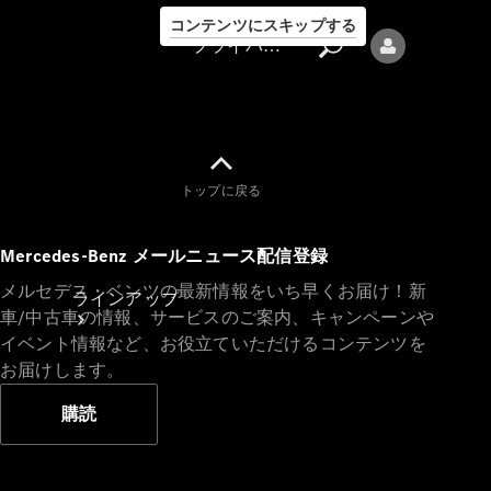
コンテンツにスキップする
プライバシーポリシー
トップに戻る
プライバシ
Mercedes-Benz メールニュース配信登録
ーポリシー
メルセデス・ベンツの最新情報をいち早くお届け！新
ラインアップ
車/中古車の情報、サービスのご案内、キャンペーンや
イベント情報など、お役立ていただけるコンテンツを
お届けします。
購読
Mercedes-Benz