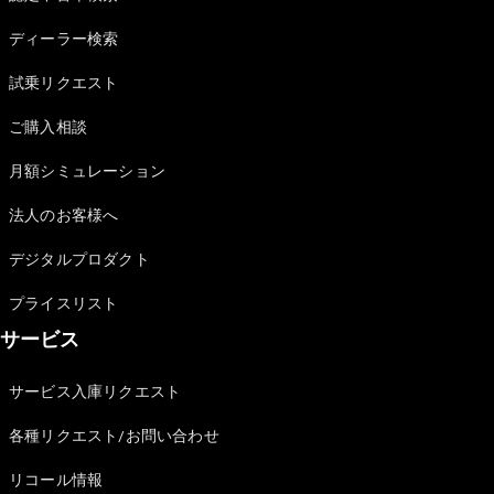
Sedan
E-Class
ディーラー検索
Sedan
S-Class
試乗リクエスト
New
Sedan
S-Class
ご購入相談
Sedan
New
Long
月額シミュレーション
Mercedes-
Maybach
New
法人のお客様へ
S-Class
デジタルプロダクト
試乗リクエ
プライスリスト
スト
サービス
オンライン
ショールー
ム
サービス入庫リクエスト
SUV
各種リクエスト/お問い合わせ
リコール情報