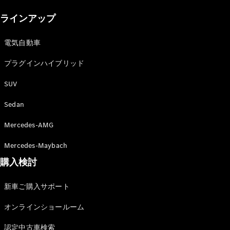
New models
ラインアップ
電気自動車モデル
プラグインハイブリッドモデル
電気自動車
プラグインハイブリッド
Sedan
SUV
Sedan
Mercedes-AMG
All Sedan
Mercedes-Maybach
CLA
購入検討
電気
Sedan
CLA
New
新車ご購入サポート
Sedan
C-Class
オンラインショールーム
Sedan
EQS
電気
認定中古車検索