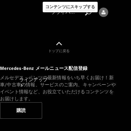
コンテンツにスキップする
プライバシーポリシー
トップに戻る
プライバシ
Mercedes-Benz メールニュース配信登録
ーポリシー
メルセデス・ベンツの最新情報をいち早くお届け！新
ラインアップ
車/中古車の情報、サービスのご案内、キャンペーンや
イベント情報など、お役立ていただけるコンテンツを
お届けします。
購読
Mercedes-Benz