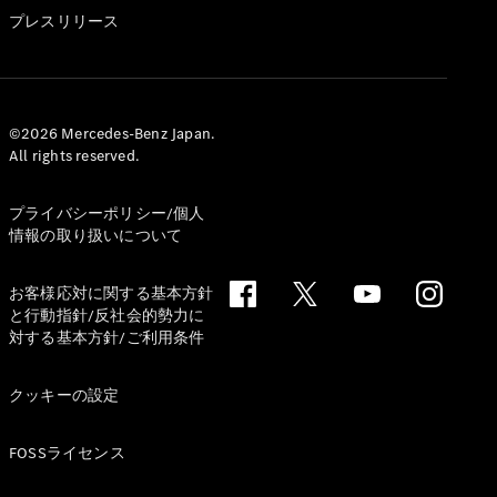
GLS
プレスリリース
G-
電気
Class
G-Class
試乗リクエ
©2026 Mercedes-Benz Japan.
All rights reserved.
スト
オンライン
ショールー
プライバシーポリシー/個人
ム
情報の取り扱いについて
Stationwagon
お客様応対に関する基本方針
と行動指針/反社会的勢力に
対する基本方針/ご利用条件
クッキーの設定
All
Stationwagon
FOSSライセンス
CLA
Shooting
New
電気