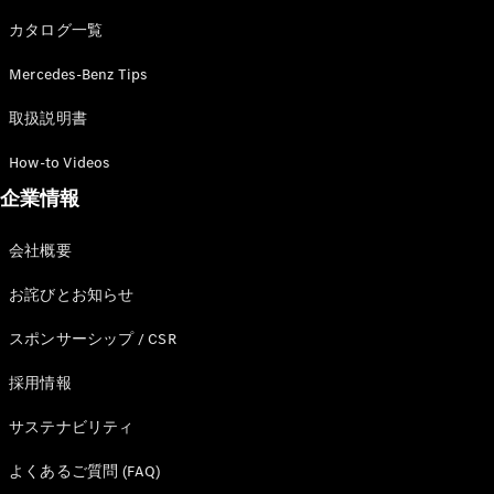
カタログ一覧
Mercedes-Benz Tips
All SUV
EQA
電気
取扱説明書
EQE
電気
SUV
How-to Videos
EQS
電気
企業情報
SUV
Mercedes-
Maybach
電気
会社概要
EQS SUV
GLA
お詫びとお知らせ
GLB
GLC
スポンサーシップ / CSR
GLC Coupé
GLE
採用情報
GLE Coupé
サステナビリティ
GLS
Mercedes-
よくあるご質問 (FAQ)
Maybach