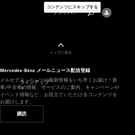
コンテンツにスキップする
プライバシーポリシー
トップに戻る
プライバシ
Mercedes-Benz メールニュース配信登録
ーポリシー
メルセデス・ベンツの最新情報をいち早くお届け！新
ラインアップ
車/中古車の情報、サービスのご案内、キャンペーンや
イベント情報など、お役立ていただけるコンテンツを
お届けします。
購読
Mercedes-Benz