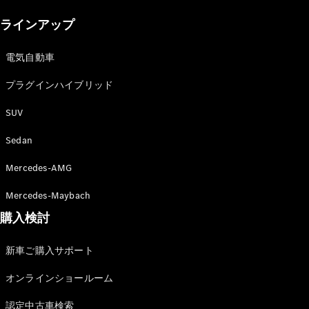
New models
ラインアップ
電気自動車モデル
プラグインハイブリッドモデル
電気自動車
プラグインハイブリッド
Sedan
SUV
Sedan
Mercedes-AMG
All Sedan
Mercedes-Maybach
CLA
購入検討
電気
Sedan
CLA
New
新車ご購入サポート
Sedan
C-Class
オンラインショールーム
Sedan
EQS
電気
認定中古車検索