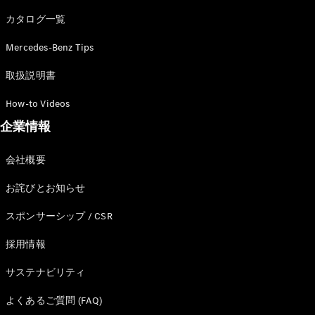
カタログ一覧
Mercedes-Benz Tips
All SUV
EQA
電気
取扱説明書
EQE
電気
SUV
How-to Videos
EQS
電気
企業情報
SUV
Mercedes-
Maybach
電気
会社概要
EQS SUV
GLA
お詫びとお知らせ
GLB
GLC
スポンサーシップ / CSR
GLC Coupé
GLE
採用情報
GLE Coupé
サステナビリティ
GLS
Mercedes-
よくあるご質問 (FAQ)
Maybach