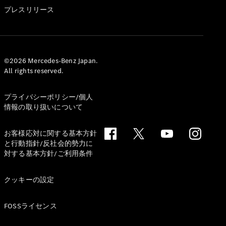
GLS
プレスリリース
G-
電気
Class
G-Class
試乗リクエ
©2026 Mercedes-Benz Japan.
All rights reserved.
スト
オンライン
ショールー
プライバシーポリシー/個人
ム
情報の取り扱いについて
Stationwagon
お客様応対に関する基本方針
と行動指針/反社会的勢力に
対する基本方針/ご利用条件
クッキーの設定
All
Stationwagon
FOSSライセンス
CLA
Shooting
New
電気