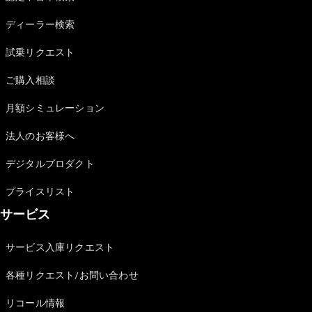
Sedan
E-Class
ディーラー検索
Sedan
S-Class
試乗リクエスト
New
Sedan
S-Class
ご購入相談
Sedan
New
Long
月額シミュレーション
Mercedes-
Maybach
New
法人のお客様へ
S-Class
デジタルプロダクト
試乗リクエ
プライスリスト
スト
サービス
オンライン
ショールー
ム
サービス入庫リクエスト
SUV
各種リクエスト/お問い合わせ
リコール情報