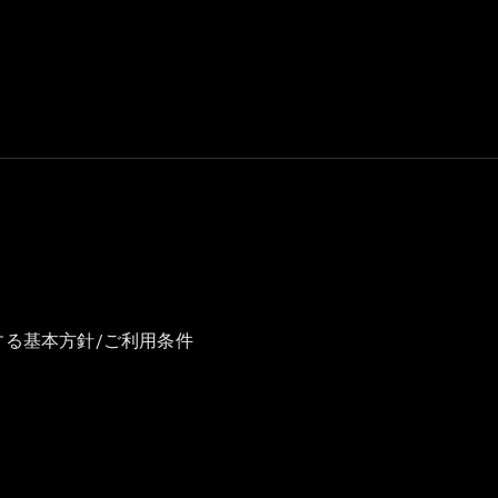
GLS
G-
電気
Class
G-Class
試乗リクエ
スト
オンライン
ショールー
ム
Stationwagon
する基本方針/ご利用条件
All
Stationwagon
CLA
Shooting
New
電気