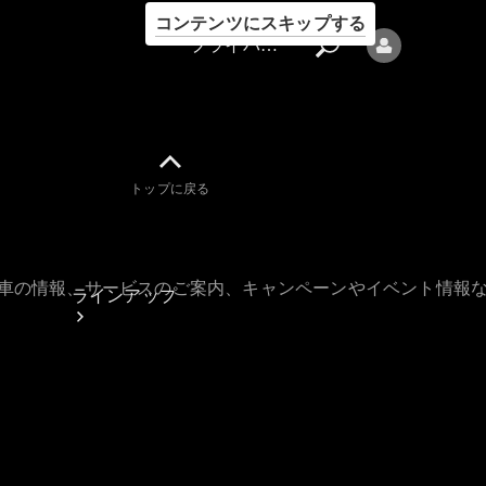
コンテンツにスキップする
プライバシーポリシー
トップに戻る
プライバシ
ーポリシー
古車の情報、サービスのご案内、キャンペーンやイベント情報
ラインアップ
Mercedes-Benz