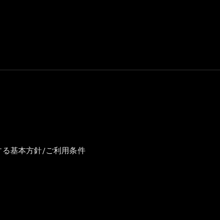
GLS
G-
電気
Class
G-Class
試乗リクエ
スト
オンライン
ショールー
ム
Stationwagon
する基本方針/ご利用条件
All
Stationwagon
CLA
Shooting
New
電気