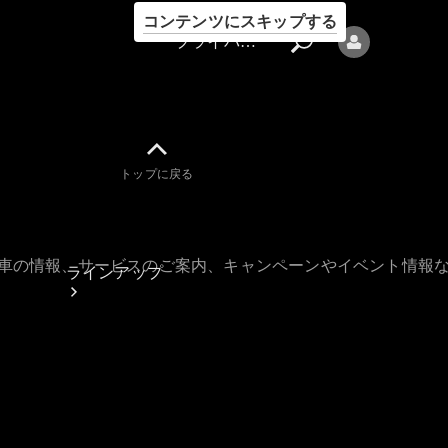
コンテンツにスキップする
プライバシーポリシー
トップに戻る
プライバシ
ーポリシー
古車の情報、サービスのご案内、キャンペーンやイベント情報
ラインアップ
Mercedes-Benz