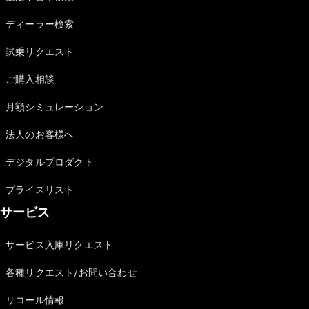
Sedan
E-Class
ディーラー検索
Sedan
S-Class
試乗リクエスト
New
Sedan
S-Class
ご購入相談
Sedan
New
Long
月額シミュレーション
Mercedes-
Maybach
New
法人のお客様へ
S-Class
デジタルプロダクト
試乗リクエ
プライスリスト
スト
サービス
オンライン
ショールー
ム
サービス入庫リクエスト
SUV
各種リクエスト/お問い合わせ
リコール情報