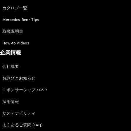
カタログ一覧
Mercedes-Benz Tips
All SUV
EQA
電気
取扱説明書
EQE
電気
SUV
How-to Videos
EQS
電気
企業情報
SUV
Mercedes-
Maybach
電気
会社概要
EQS SUV
GLA
お詫びとお知らせ
GLB
GLC
スポンサーシップ / CSR
GLC Coupé
GLE
採用情報
GLE Coupé
サステナビリティ
GLS
Mercedes-
よくあるご質問 (FAQ)
Maybach