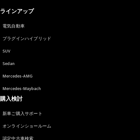
New models
ラインアップ
電気自動車モデル
プラグインハイブリッドモデル
電気自動車
プラグインハイブリッド
Sedan
SUV
Sedan
Mercedes-AMG
All Sedan
Mercedes-Maybach
CLA
購入検討
電気
Sedan
CLA
New
新車ご購入サポート
Sedan
C-Class
オンラインショールーム
Sedan
EQS
電気
認定中古車検索