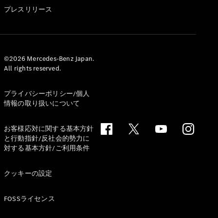
GLS
プレスリリース
G-
電気
Class
G-Class
試乗リクエ
©2026 Mercedes-Benz Japan.
All rights reserved.
スト
オンライン
ショールー
プライバシーポリシー/個人
ム
情報の取り扱いについて
Stationwagon
お客様応対に関する基本方針
と行動指針/反社会的勢力に
対する基本方針/ご利用条件
クッキーの設定
All
Stationwagon
FOSSライセンス
CLA
Shooting
New
電気