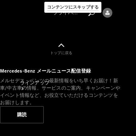
コンテンツにスキップする
プライバシーポリシー
トップに戻る
プライバシ
Mercedes-Benz メールニュース配信登録
ーポリシー
メルセデス・ベンツの最新情報をいち早くお届け！新
ラインアップ
車/中古車の情報、サービスのご案内、キャンペーンや
イベント情報など、お役立ていただけるコンテンツを
お届けします。
購読
Mercedes-Benz