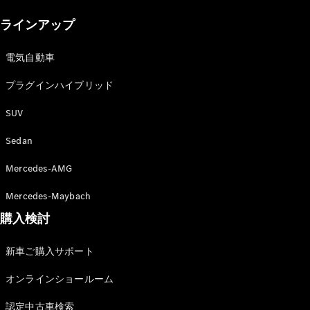
New models
ラインアップ
電気自動車モデル
プラグインハイブリッドモデル
電気自動車
プラグインハイブリッド
Sedan
SUV
Sedan
Mercedes-AMG
All Sedan
Mercedes-Maybach
CLA
購入検討
電気
Sedan
CLA
New
新車ご購入サポート
Sedan
C-Class
オンラインショールーム
Sedan
EQS
電気
認定中古車検索