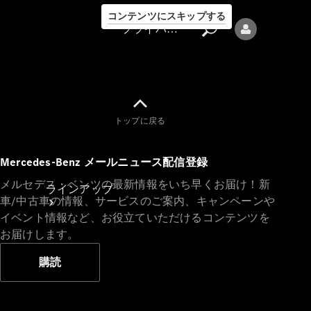
コンテンツにスキップする
プライバシーポリシー
トップに戻る
プライバシ
Mercedes-Benz メールニュース配信登録
ーポリシー
メルセデス・ベンツの最新情報をいち早くお届け！新
ラインアップ
車/中古車の情報、サービスのご案内、キャンペーンや
イベント情報など、お役立ていただけるコンテンツを
お届けします。
購読
Mercedes-Benz