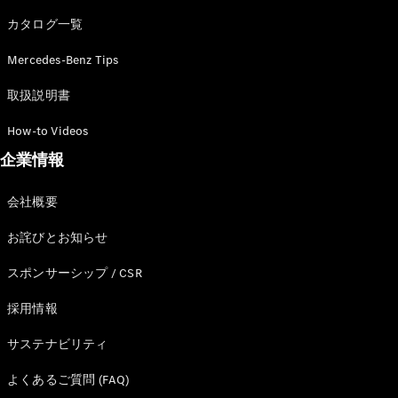
カタログ一覧
Mercedes-Benz Tips
All SUV
EQA
電気
取扱説明書
EQE
電気
SUV
How-to Videos
EQS
電気
企業情報
SUV
Mercedes-
Maybach
電気
会社概要
EQS SUV
GLA
お詫びとお知らせ
GLB
GLC
スポンサーシップ / CSR
GLC Coupé
GLE
採用情報
GLE Coupé
サステナビリティ
GLS
Mercedes-
よくあるご質問 (FAQ)
Maybach