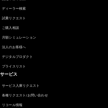
Sedan
E-Class
ディーラー検索
Sedan
S-Class
試乗リクエスト
New
Sedan
S-Class
ご購入相談
Sedan
New
Long
月額シミュレーション
Mercedes-
Maybach
New
法人のお客様へ
S-Class
デジタルプロダクト
試乗リクエ
プライスリスト
スト
サービス
オンライン
ショールー
ム
サービス入庫リクエスト
SUV
各種リクエスト/お問い合わせ
リコール情報