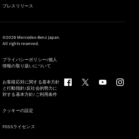
GLS
プレスリリース
G-
電気
Class
G-Class
試乗リクエ
©2026 Mercedes-Benz Japan.
All rights reserved.
スト
オンライン
ショールー
プライバシーポリシー/個人
ム
情報の取り扱いについて
Stationwagon
お客様応対に関する基本方針
と行動指針/反社会的勢力に
対する基本方針/ご利用条件
クッキーの設定
All
Stationwagon
FOSSライセンス
CLA
Shooting
New
電気