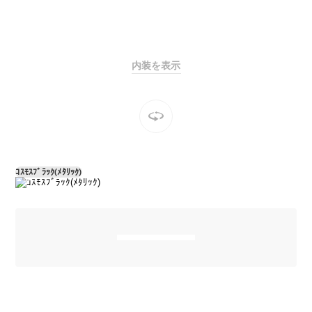
Sedan
E-Class
Sedan
S-Class
New
Sedan
内装を表示
S-Class
Sedan
New
Long
Mercedes-
Maybach
New
S-Class
ｺｽﾓｽﾌﾞﾗｯｸ(ﾒﾀﾘｯｸ)
試乗リクエ
スト
オンライン
ショールー
ム
SUV