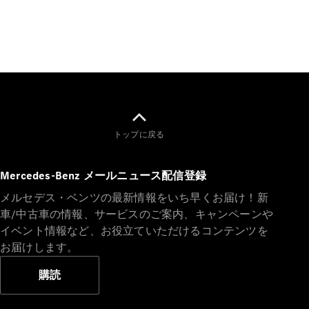
All SUV
EQA
電気
EQE
電気
SUV
EQS
電気
SUV
トップに戻る
Mercedes-
Maybach
電気
EQS SUV
Mercedes-Benz メールニュース配信登録
GLA
GLB
メルセデス・ベンツの最新情報をいち早くお届け！新
GLC
車/中古車の情報、サービスのご案内、キャンペーンや
GLC Coupé
イベント情報など、お役立ていただけるコンテンツを
GLE
お届けします。
GLE Coupé
GLS
購読
Mercedes-
Maybach