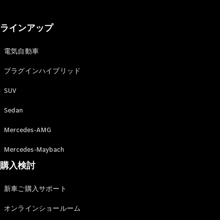
GLS
G-
電気
Class
ラインアップ
G-Class
電気自動車
試乗リクエ
スト
プラグインハイブリッド
オンライン
SUV
ショールー
ム
Sedan
Stationwagon
Mercedes-AMG
Mercedes-Maybach
購入検討
All
新車ご購入サポート
Stationwagon
CLA
オンラインショールーム
Shooting
New
電気