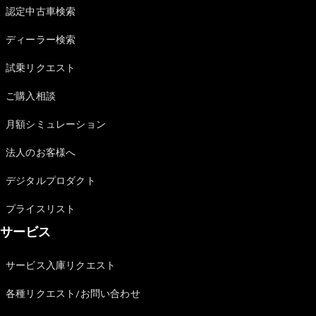
Brake
認定中古車検索
CLA
Shooting
New
ディーラー検索
Brake
C-Class
試乗リクエスト
Stationwagon
ご購入相談
C-Class All-
Terrain
月額シミュレーション
E-Class
Stationwagon
法人のお客様へ
E-Class All-
Terrain
デジタルプロダクト
試乗リクエ
プライスリスト
スト
サービス
オンライン
ショールー
サービス入庫リクエスト
ム
Compact
各種リクエスト/お問い合わせ