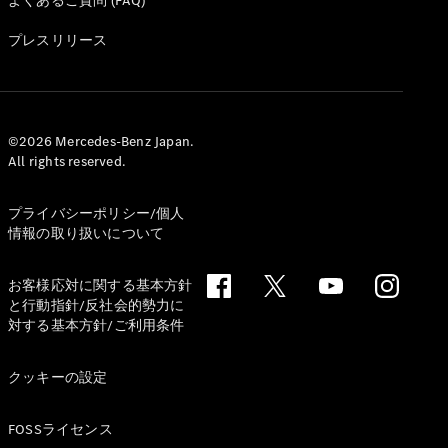
よくあるご質問 (FAQ)
All Coupé
CLE Coupé
プレスリリース
Mercedes-
AMG GT
Coupé
Mercedes-
AMG GT 4-
©2026 Mercedes-Benz Japan.
Door-Coupé
All rights reserved.
Mercedes-
AMG GT
New
電気
プライバシーポリシー/個人
4-Door-
情報の取り扱いについて
Coupé
お客様応対に関する基本方針
試乗リクエ
と行動指針/反社会的勢力に
スト
対する基本方針/ご利用条件
オンライン
ショールー
クッキーの設定
ム
Cabriolet/Roadster
FOSSライセンス