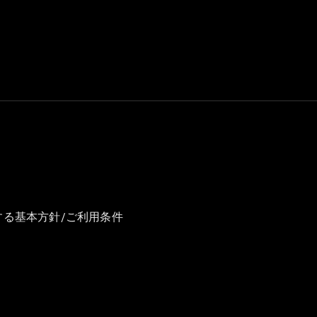
GLS
G-
電気
Class
G-Class
試乗リクエ
スト
オンライン
ショールー
ム
Stationwagon
する基本方針/ご利用条件
All
Stationwagon
CLA
Shooting
New
電気