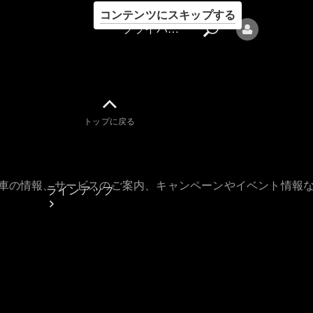
コンテンツにスキップする
プライバシーポリシー
トップに戻る
プライバシ
ーポリシー
古車の情報、サービスのご案内、キャンペーンやイベント情報
ラインアップ
Mercedes-Benz