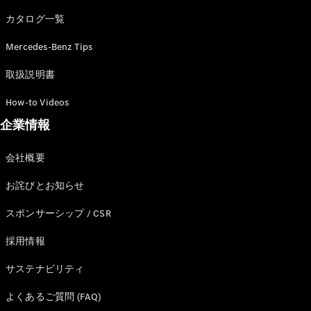
カタログ一覧
Mercedes-Benz Tips
All SUV
EQA
電気
取扱説明書
EQE
電気
SUV
How-to Videos
EQS
電気
企業情報
SUV
Mercedes-
Maybach
電気
会社概要
EQS SUV
GLA
お詫びとお知らせ
GLB
GLC
スポンサーシップ / CSR
GLC Coupé
GLE
採用情報
GLE Coupé
サステナビリティ
GLS
Mercedes-
よくあるご質問 (FAQ)
Maybach