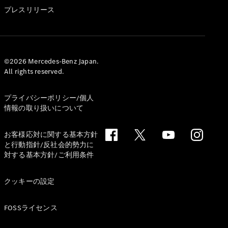
GLS
プレスリリース
G-
電気
Class
G-Class
試乗リクエ
©2026 Mercedes-Benz Japan.
All rights reserved.
スト
オンライン
ショールー
プライバシーポリシー/個人
ム
情報の取り扱いについて
Stationwagon
お客様応対に関する基本方針
と行動指針/反社会的勢力に
対する基本方針/ご利用条件
クッキーの設定
All
Stationwagon
FOSSライセンス
CLA
Shooting
New
電気