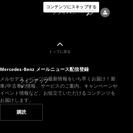
コンテンツにスキップする
プライバシーポリシー
トップに戻る
プライバシ
Mercedes-Benz メールニュース配信登録
ーポリシー
メルセデス・ベンツの最新情報をいち早くお届け！新
ラインアップ
車/中古車の情報、サービスのご案内、キャンペーンや
イベント情報など、お役立ていただけるコンテンツを
お届けします。
購読
Mercedes-Benz