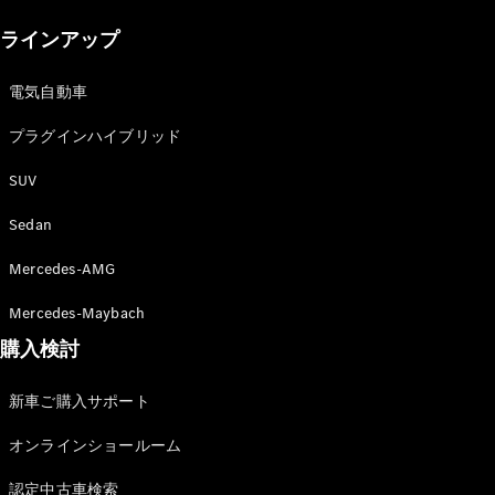
New models
ラインアップ
電気自動車モデル
プラグインハイブリッドモデル
電気自動車
プラグインハイブリッド
Sedan
SUV
Sedan
Mercedes-AMG
All Sedan
Mercedes-Maybach
CLA
購入検討
電気
Sedan
CLA
New
新車ご購入サポート
Sedan
C-Class
オンラインショールーム
Sedan
EQS
電気
認定中古車検索