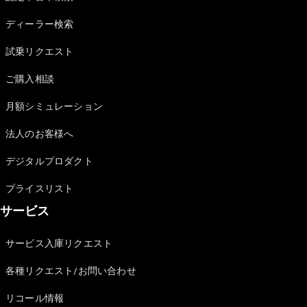
Sedan
E-Class
ディーラー検索
Sedan
S-Class
試乗リクエスト
New
Sedan
S-Class
ご購入相談
Sedan
New
Long
月額シミュレーション
Mercedes-
Maybach
New
法人のお客様へ
S-Class
デジタルプロダクト
試乗リクエ
プライスリスト
スト
サービス
オンライン
ショールー
ム
サービス入庫リクエスト
SUV
各種リクエスト/お問い合わせ
リコール情報