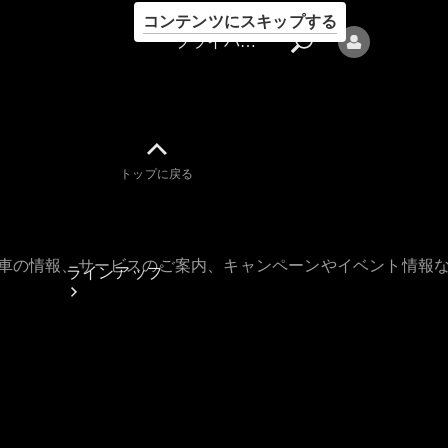
コンテンツにスキップする
プライバシーポリシー
トップに戻る
プライバシ
ーポリシー
古車の情報、サービスのご案内、キャンペーンやイベント情報
ラインアップ
Mercedes-Benz