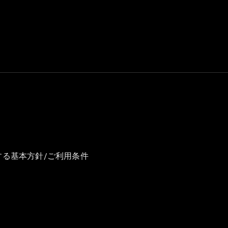
GLS
G-
電気
Class
G-Class
試乗リクエ
スト
オンライン
ショールー
ム
Stationwagon
する基本方針/ご利用条件
All
Stationwagon
CLA
Shooting
New
電気