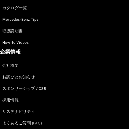
カタログ一覧
Mercedes-Benz Tips
All SUV
EQA
電気
取扱説明書
EQE
電気
SUV
How-to Videos
EQS
電気
企業情報
SUV
Mercedes-
Maybach
電気
会社概要
EQS SUV
GLA
お詫びとお知らせ
GLB
GLC
スポンサーシップ / CSR
GLC Coupé
GLE
採用情報
GLE Coupé
サステナビリティ
GLS
Mercedes-
よくあるご質問 (FAQ)
Maybach