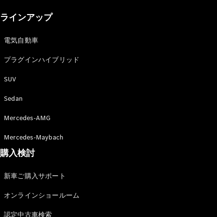
New models
ラインアップ
電気自動車モデル
プラグインハイブリッドモデル
電気自動車
プラグインハイブリッド
Sedan
SUV
Sedan
Mercedes-AMG
All Sedan
Mercedes-Maybach
CLA
購入検討
電気
Sedan
CLA
New
新車ご購入サポート
Sedan
C-Class
オンラインショールーム
Sedan
EQS
電気
認定中古車検索