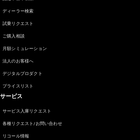
Sedan
E-Class
ディーラー検索
Sedan
S-Class
試乗リクエスト
New
Sedan
S-Class
ご購入相談
Sedan
New
Long
月額シミュレーション
Mercedes-
Maybach
New
法人のお客様へ
S-Class
デジタルプロダクト
試乗リクエ
プライスリスト
スト
サービス
オンライン
ショールー
ム
サービス入庫リクエスト
SUV
各種リクエスト/お問い合わせ
リコール情報