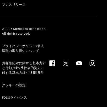
GLS
プレスリリース
G-
電気
Class
G-Class
試乗リクエ
©2026 Mercedes-Benz Japan.
All rights reserved.
スト
オンライン
ショールー
プライバシーポリシー/個人
ム
情報の取り扱いについて
Stationwagon
お客様応対に関する基本方針
と行動指針/反社会的勢力に
対する基本方針/ご利用条件
クッキーの設定
All
Stationwagon
FOSSライセンス
CLA
Shooting
New
電気