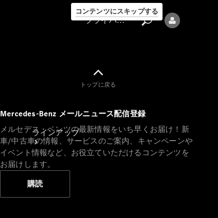
コンテンツにスキップする
プライバシーポリシー
トップに戻る
プライバシ
Mercedes-Benz メールニュース配信登録
ーポリシー
メルセデス・ベンツの最新情報をいち早くお届け！新
ラインアップ
車/中古車の情報、サービスのご案内、キャンペーンや
イベント情報など、お役立ていただけるコンテンツを
お届けします。
購読
Mercedes-Benz