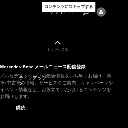
コンテンツにスキップする
プライバシーポリシー
トップに戻る
プライバシ
Mercedes-Benz メールニュース配信登録
ーポリシー
メルセデス・ベンツの最新情報をいち早くお届け！新
ラインアップ
車/中古車の情報、サービスのご案内、キャンペーンや
イベント情報など、お役立ていただけるコンテンツを
お届けします。
購読
Mercedes-Benz