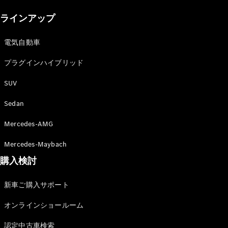
New models
ラインアップ
電気自動車モデル
プラグインハイブリッドモデル
電気自動車
プラグインハイブリッド
Sedan
SUV
Sedan
Mercedes-AMG
All Sedan
Mercedes-Maybach
CLA
購入検討
電気
Sedan
CLA
New
新車ご購入サポート
Sedan
C-Class
オンラインショールーム
Sedan
EQS
電気
認定中古車検索