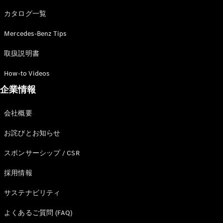
カタログ一覧
Mercedes-Benz Tips
All SUV
EQA
電気
取扱説明書
EQE
電気
SUV
How-to Videos
EQS
電気
企業情報
SUV
Mercedes-
Maybach
電気
会社概要
EQS SUV
GLA
お詫びとお知らせ
GLB
GLC
スポンサーシップ / CSR
GLC Coupé
GLE
採用情報
GLE Coupé
サステナビリティ
GLS
Mercedes-
よくあるご質問 (FAQ)
Maybach