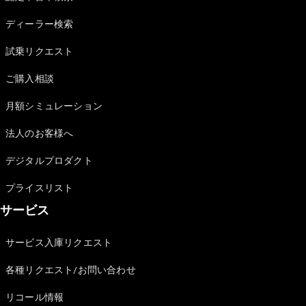
Sedan
E-Class
ディーラー検索
Sedan
S-Class
試乗リクエスト
New
Sedan
S-Class
ご購入相談
Sedan
New
Long
月額シミュレーション
Mercedes-
Maybach
New
法人のお客様へ
S-Class
デジタルプロダクト
試乗リクエ
プライスリスト
スト
サービス
オンライン
ショールー
ム
サービス入庫リクエスト
SUV
各種リクエスト/お問い合わせ
リコール情報