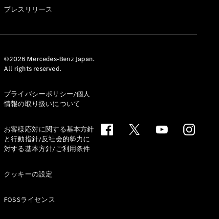
GLS
プレスリリース
G-
電気
Class
G-Class
試乗リクエ
©2026 Mercedes-Benz Japan.
All rights reserved.
スト
オンライン
ショールー
プライバシーポリシー/個人
ム
情報の取り扱いについて
Stationwagon
お客様応対に関する基本方針
と行動指針/反社会的勢力に
対する基本方針/ご利用条件
クッキーの設定
All
Stationwagon
FOSSライセンス
CLA
Shooting
New
電気