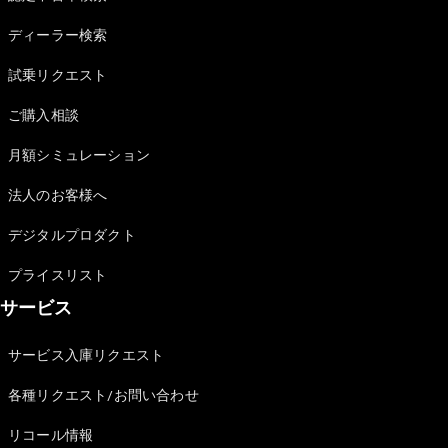
Sedan
E-Class
ディーラー検索
Sedan
S-Class
試乗リクエスト
New
Sedan
S-Class
ご購入相談
Sedan
New
Long
月額シミュレーション
Mercedes-
Maybach
New
法人のお客様へ
S-Class
デジタルプロダクト
試乗リクエ
プライスリスト
スト
サービス
オンライン
ショールー
ム
サービス入庫リクエスト
SUV
各種リクエスト/お問い合わせ
リコール情報