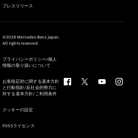
GLS
プレスリリース
G-
電気
Class
G-Class
試乗リクエ
©2026 Mercedes-Benz Japan.
All rights reserved.
スト
オンライン
ショールー
プライバシーポリシー/個人
ム
情報の取り扱いについて
Stationwagon
お客様応対に関する基本方針
と行動指針/反社会的勢力に
対する基本方針/ご利用条件
クッキーの設定
All
Stationwagon
FOSSライセンス
CLA
Shooting
New
電気