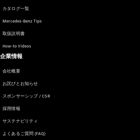
カタログ一覧
Mercedes-Benz Tips
All SUV
EQA
電気
取扱説明書
EQE
電気
SUV
How-to Videos
EQS
電気
企業情報
SUV
Mercedes-
Maybach
電気
会社概要
EQS SUV
GLA
お詫びとお知らせ
GLB
GLC
スポンサーシップ / CSR
GLC Coupé
GLE
採用情報
GLE Coupé
サステナビリティ
GLS
Mercedes-
よくあるご質問 (FAQ)
Maybach