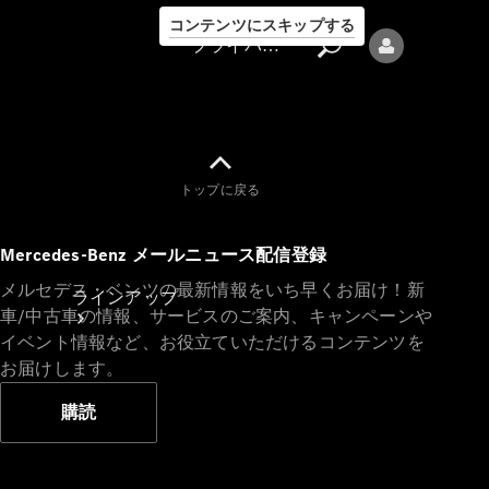
コンテンツにスキップする
プライバシーポリシー
トップに戻る
プライバシ
Mercedes-Benz メールニュース配信登録
ーポリシー
メルセデス・ベンツの最新情報をいち早くお届け！新
ラインアップ
車/中古車の情報、サービスのご案内、キャンペーンや
イベント情報など、お役立ていただけるコンテンツを
お届けします。
購読
Mercedes-Benz