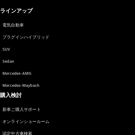
New models
ラインアップ
電気自動車モデル
プラグインハイブリッドモデル
電気自動車
プラグインハイブリッド
Sedan
SUV
Sedan
Mercedes-AMG
All Sedan
Mercedes-Maybach
CLA
購入検討
電気
Sedan
CLA
New
新車ご購入サポート
Sedan
C-Class
オンラインショールーム
Sedan
EQS
電気
認定中古車検索