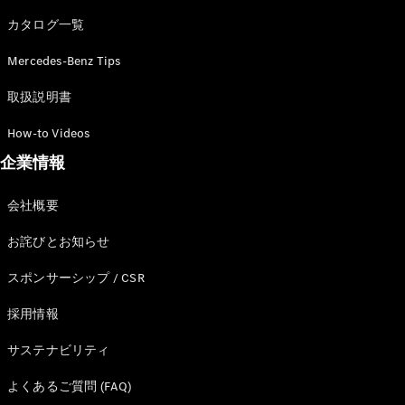
カタログ一覧
Mercedes-Benz Tips
All SUV
EQA
電気
取扱説明書
EQE
電気
SUV
How-to Videos
EQS
電気
企業情報
SUV
Mercedes-
Maybach
電気
会社概要
EQS SUV
GLA
お詫びとお知らせ
GLB
GLC
スポンサーシップ / CSR
GLC Coupé
GLE
採用情報
GLE Coupé
サステナビリティ
GLS
Mercedes-
よくあるご質問 (FAQ)
Maybach