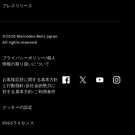
GLS
プレスリリース
G-
電気
Class
G-Class
試乗リクエ
©2026 Mercedes-Benz Japan.
All rights reserved.
スト
オンライン
ショールー
プライバシーポリシー/個人
ム
情報の取り扱いについて
Stationwagon
お客様応対に関する基本方針
と行動指針/反社会的勢力に
対する基本方針/ご利用条件
クッキーの設定
All
Stationwagon
FOSSライセンス
CLA
Shooting
New
電気