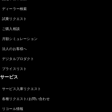
Sedan
E-Class
ディーラー検索
Sedan
S-Class
試乗リクエスト
New
Sedan
S-Class
ご購入相談
Sedan
New
Long
月額シミュレーション
Mercedes-
Maybach
New
法人のお客様へ
S-Class
デジタルプロダクト
試乗リクエ
プライスリスト
スト
サービス
オンライン
ショールー
ム
サービス入庫リクエスト
SUV
各種リクエスト/お問い合わせ
リコール情報