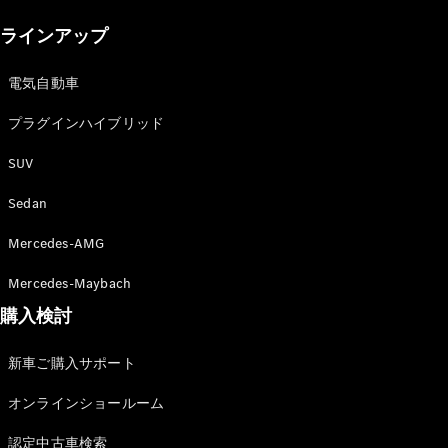
New models
ラインアップ
電気自動車モデル
プラグインハイブリッドモデル
電気自動車
プラグインハイブリッド
Sedan
SUV
Sedan
Mercedes-AMG
All Sedan
Mercedes-Maybach
CLA
購入検討
電気
Sedan
CLA
New
新車ご購入サポート
Sedan
C-Class
オンラインショールーム
Sedan
EQS
電気
認定中古車検索