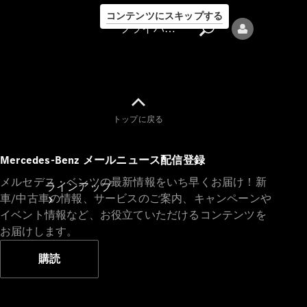
コンテンツにスキップする
プライバシーポリシー
トップに戻る
プライバシ
Mercedes-Benz メールニュース配信登録
ーポリシー
メルセデス・ベンツの最新情報をいち早くお届け！新
ラインアップ
車/中古車の情報、サービスのご案内、キャンペーンや
イベント情報など、お役立ていただけるコンテンツを
お届けします。
購読
Mercedes-Benz