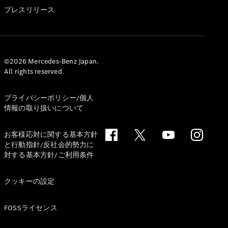
GLS
プレスリリース
G-
電気
Class
G-Class
試乗リクエ
©2026 Mercedes-Benz Japan.
All rights reserved.
スト
オンライン
ショールー
プライバシーポリシー/個人
ム
情報の取り扱いについて
Stationwagon
お客様応対に関する基本方針
と行動指針/反社会的勢力に
対する基本方針/ご利用条件
クッキーの設定
All
Stationwagon
FOSSライセンス
CLA
Shooting
New
電気