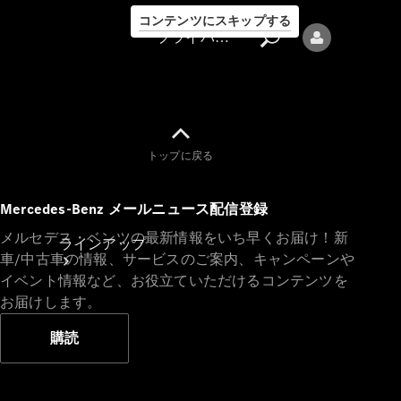
コンテンツにスキップする
プライバシーポリシー
トップに戻る
プライバシ
Mercedes-Benz メールニュース配信登録
ーポリシー
メルセデス・ベンツの最新情報をいち早くお届け！新
ラインアップ
車/中古車の情報、サービスのご案内、キャンペーンや
イベント情報など、お役立ていただけるコンテンツを
お届けします。
購読
Mercedes-Benz