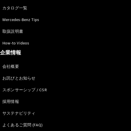
カタログ一覧
Mercedes-Benz Tips
All SUV
EQA
電気
取扱説明書
EQE
電気
SUV
How-to Videos
EQS
電気
企業情報
SUV
Mercedes-
Maybach
電気
会社概要
EQS SUV
GLA
お詫びとお知らせ
GLB
GLC
スポンサーシップ / CSR
GLC Coupé
GLE
採用情報
GLE Coupé
サステナビリティ
GLS
Mercedes-
よくあるご質問 (FAQ)
Maybach