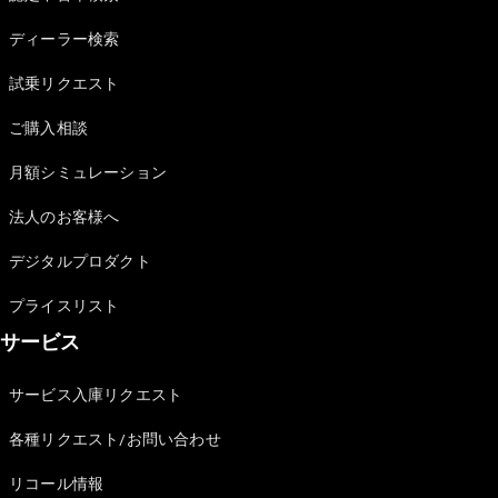
Sedan
E-Class
ディーラー検索
Sedan
S-Class
試乗リクエスト
New
Sedan
S-Class
ご購入相談
Sedan
New
Long
月額シミュレーション
Mercedes-
Maybach
New
法人のお客様へ
S-Class
デジタルプロダクト
試乗リクエ
プライスリスト
スト
サービス
オンライン
ショールー
ム
サービス入庫リクエスト
SUV
各種リクエスト/お問い合わせ
リコール情報