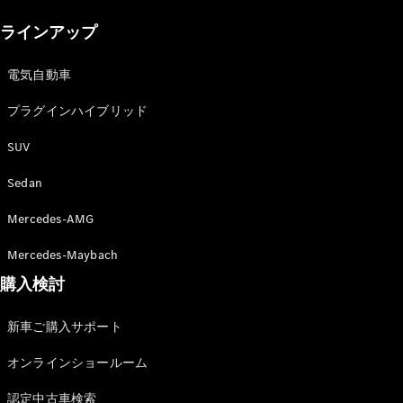
New models
ラインアップ
電気自動車モデル
プラグインハイブリッドモデル
電気自動車
プラグインハイブリッド
Sedan
SUV
Sedan
Mercedes-AMG
All Sedan
Mercedes-Maybach
CLA
購入検討
電気
Sedan
CLA
New
新車ご購入サポート
Sedan
C-Class
オンラインショールーム
Sedan
EQS
電気
認定中古車検索