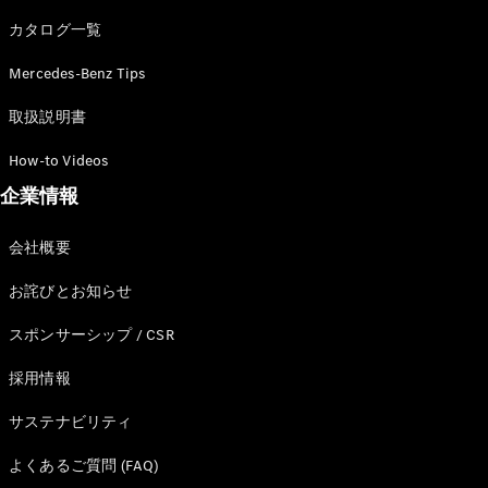
カタログ一覧
Mercedes-Benz Tips
All SUV
EQA
電気
取扱説明書
EQE
電気
SUV
How-to Videos
EQS
電気
企業情報
SUV
Mercedes-
Maybach
電気
会社概要
EQS SUV
GLA
お詫びとお知らせ
GLB
GLC
スポンサーシップ / CSR
GLC Coupé
GLE
採用情報
GLE Coupé
サステナビリティ
GLS
Mercedes-
よくあるご質問 (FAQ)
Maybach