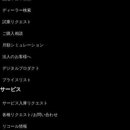
Sedan
E-Class
ディーラー検索
Sedan
S-Class
試乗リクエスト
New
Sedan
S-Class
ご購入相談
Sedan
New
Long
月額シミュレーション
Mercedes-
Maybach
New
法人のお客様へ
S-Class
デジタルプロダクト
試乗リクエ
プライスリスト
スト
サービス
オンライン
ショールー
ム
サービス入庫リクエスト
SUV
各種リクエスト/お問い合わせ
リコール情報