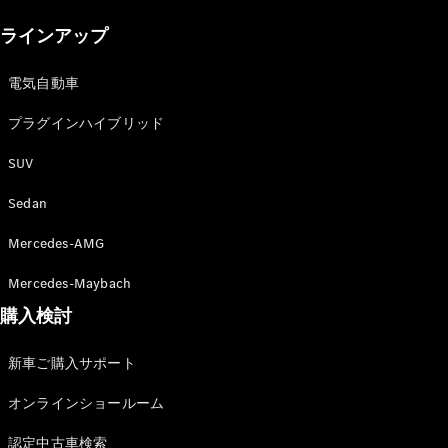
New models
ラインアップ
電気自動車モデル
プラグインハイブリッドモデル
電気自動車
プラグインハイブリッド
Sedan
SUV
Sedan
Mercedes-AMG
All Sedan
Mercedes-Maybach
CLA
購入検討
電気
Sedan
CLA
New
新車ご購入サポート
Sedan
C-Class
オンラインショールーム
Sedan
EQS
電気
認定中古車検索