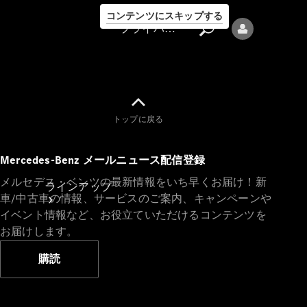
コンテンツにスキップする
プライバシーポリシー
トップに戻る
プライバシ
Mercedes-Benz メールニュース配信登録
ーポリシー
メルセデス・ベンツの最新情報をいち早くお届け！新
ラインアップ
車/中古車の情報、サービスのご案内、キャンペーンや
イベント情報など、お役立ていただけるコンテンツを
お届けします。
購読
Mercedes-Benz