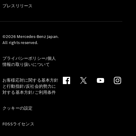
GLS
プレスリリース
G-
電気
Class
G-Class
試乗リクエ
©2026 Mercedes-Benz Japan.
All rights reserved.
スト
オンライン
ショールー
プライバシーポリシー/個人
ム
情報の取り扱いについて
Stationwagon
お客様応対に関する基本方針
と行動指針/反社会的勢力に
対する基本方針/ご利用条件
クッキーの設定
All
Stationwagon
FOSSライセンス
CLA
Shooting
New
電気