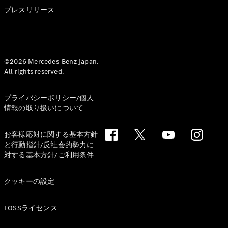
GLS
プレスリリース
G-
電気
Class
G-Class
試乗リクエ
©2026 Mercedes-Benz Japan.
All rights reserved.
スト
オンライン
ショールー
プライバシーポリシー/個人
ム
情報の取り扱いについて
Stationwagon
お客様応対に関する基本方針
と行動指針/反社会的勢力に
対する基本方針/ご利用条件
クッキーの設定
All
Stationwagon
FOSSライセンス
CLA
Shooting
New
電気