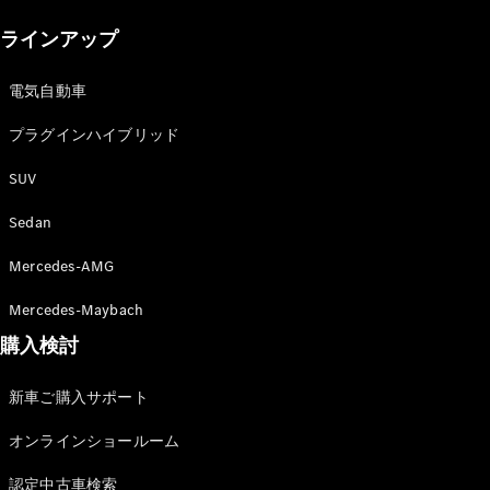
New models
ラインアップ
電気自動車モデル
プラグインハイブリッドモデル
電気自動車
プラグインハイブリッド
Sedan
SUV
Sedan
Mercedes-AMG
All Sedan
Mercedes-Maybach
CLA
購入検討
電気
Sedan
CLA
New
新車ご購入サポート
Sedan
C-Class
オンラインショールーム
Sedan
EQS
電気
認定中古車検索