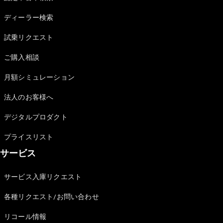
Sedan
E-Class
ディーラー検索
Sedan
S-Class
試乗リクエスト
New
Sedan
S-Class
ご購入相談
Sedan
New
Long
月額シミュレーション
Mercedes-
Maybach
New
法人のお客様へ
S-Class
デジタルプロダクト
試乗リクエ
プライスリスト
スト
サービス
オンライン
ショールー
ム
サービス入庫リクエスト
SUV
各種リクエスト/お問い合わせ
リコール情報