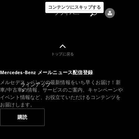
コンテンツにスキップする
プライバシーポリシー
トップに戻る
プライバシ
Mercedes-Benz メールニュース配信登録
ーポリシー
メルセデス・ベンツの最新情報をいち早くお届け！新
ラインアップ
車/中古車の情報、サービスのご案内、キャンペーンや
イベント情報など、お役立ていただけるコンテンツを
お届けします。
購読
Mercedes-Benz