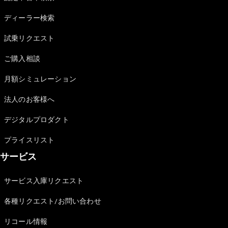
Sedan
E-Class
ディーラー検索
Sedan
S-Class
試乗リクエスト
New
Sedan
S-Class
ご購入相談
Sedan
New
Long
月額シミュレーション
Mercedes-
Maybach
New
法人のお客様へ
S-Class
デジタルプロダクト
試乗リクエ
プライスリスト
スト
サービス
オンライン
ショールー
ム
サービス入庫リクエスト
SUV
各種リクエスト/お問い合わせ
リコール情報