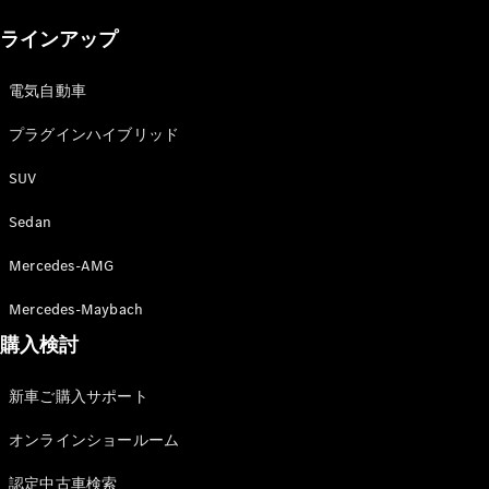
New models
ラインアップ
電気自動車モデル
プラグインハイブリッドモデル
電気自動車
プラグインハイブリッド
Sedan
SUV
Sedan
Mercedes-AMG
All Sedan
Mercedes-Maybach
CLA
購入検討
電気
Sedan
CLA
New
新車ご購入サポート
Sedan
C-Class
オンラインショールーム
Sedan
EQS
電気
認定中古車検索