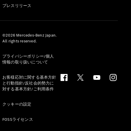
GLS
プレスリリース
G-
電気
Class
G-Class
試乗リクエ
©2026 Mercedes-Benz Japan.
All rights reserved.
スト
オンライン
ショールー
プライバシーポリシー/個人
ム
情報の取り扱いについて
Stationwagon
お客様応対に関する基本方針
と行動指針/反社会的勢力に
対する基本方針/ご利用条件
クッキーの設定
All
Stationwagon
FOSSライセンス
CLA
Shooting
New
電気