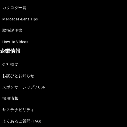
カタログ一覧
Mercedes-Benz Tips
All SUV
EQA
電気
取扱説明書
EQE
電気
SUV
How-to Videos
EQS
電気
企業情報
SUV
Mercedes-
Maybach
電気
会社概要
EQS SUV
GLA
お詫びとお知らせ
GLB
GLC
スポンサーシップ / CSR
GLC Coupé
GLE
採用情報
GLE Coupé
サステナビリティ
GLS
Mercedes-
よくあるご質問 (FAQ)
Maybach