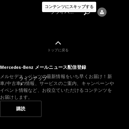
コンテンツにスキップする
プライバシーポリシー
トップに戻る
プライバシ
Mercedes-Benz メールニュース配信登録
ーポリシー
メルセデス・ベンツの最新情報をいち早くお届け！新
ラインアップ
車/中古車の情報、サービスのご案内、キャンペーンや
イベント情報など、お役立ていただけるコンテンツを
お届けします。
購読
Mercedes-Benz