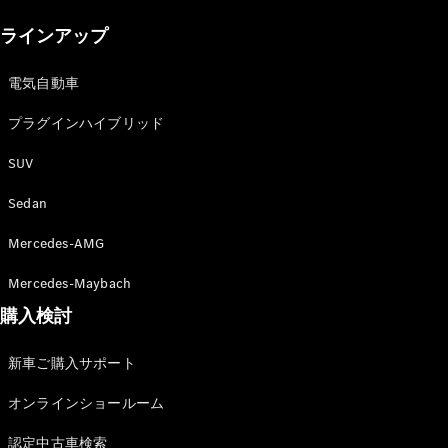
New models
ラインアップ
電気自動車モデル
プラグインハイブリッドモデル
電気自動車
プラグインハイブリッド
Sedan
SUV
Sedan
Mercedes-AMG
All Sedan
Mercedes-Maybach
CLA
購入検討
電気
Sedan
CLA
New
新車ご購入サポート
Sedan
C-Class
オンラインショールーム
Sedan
EQS
電気
認定中古車検索