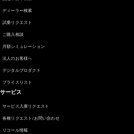
Sedan
E-Class
ディーラー検索
Sedan
S-Class
試乗リクエスト
New
Sedan
S-Class
ご購入相談
Sedan
New
Long
月額シミュレーション
Mercedes-
Maybach
New
法人のお客様へ
S-Class
デジタルプロダクト
試乗リクエ
プライスリスト
スト
サービス
オンライン
ショールー
ム
サービス入庫リクエスト
SUV
各種リクエスト/お問い合わせ
リコール情報