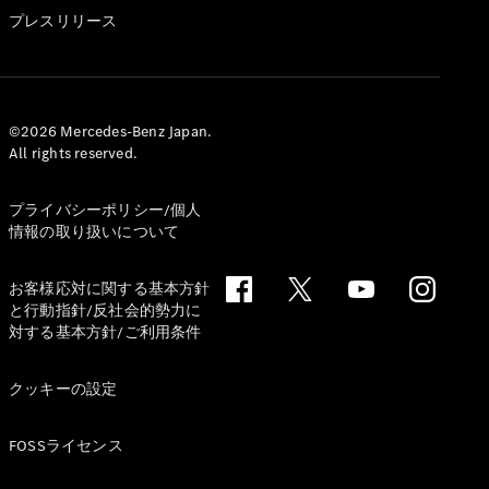
GLS
プレスリリース
G-
電気
Class
G-Class
試乗リクエ
©2026 Mercedes-Benz Japan.
All rights reserved.
スト
オンライン
ショールー
プライバシーポリシー/個人
ム
情報の取り扱いについて
Stationwagon
お客様応対に関する基本方針
と行動指針/反社会的勢力に
対する基本方針/ご利用条件
クッキーの設定
All
Stationwagon
FOSSライセンス
CLA
Shooting
New
電気