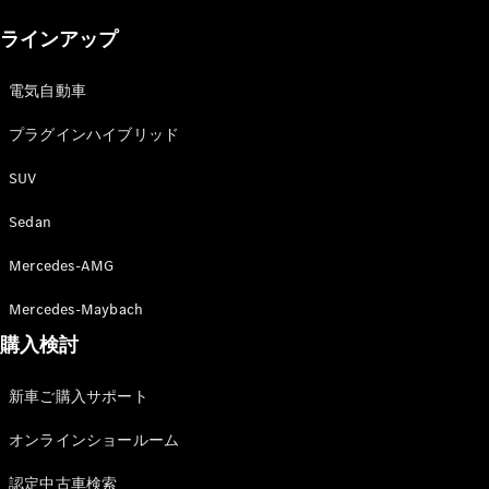
New models
ラインアップ
電気自動車モデル
プラグインハイブリッドモデル
電気自動車
プラグインハイブリッド
Sedan
SUV
Sedan
Mercedes-AMG
All Sedan
Mercedes-Maybach
CLA
購入検討
電気
Sedan
CLA
New
新車ご購入サポート
Sedan
C-Class
オンラインショールーム
Sedan
EQS
電気
認定中古車検索