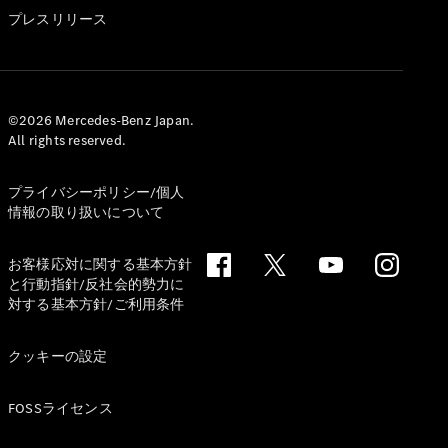
GLS
プレスリリース
G-
電気
Class
G-Class
試乗リクエ
©2026 Mercedes-Benz Japan.
All rights reserved.
スト
オンライン
ショールー
プライバシーポリシー/個人
ム
情報の取り扱いについて
Stationwagon
お客様応対に関する基本方針
と行動指針/反社会的勢力に
対する基本方針/ご利用条件
クッキーの設定
All
Stationwagon
FOSSライセンス
CLA
Shooting
New
電気