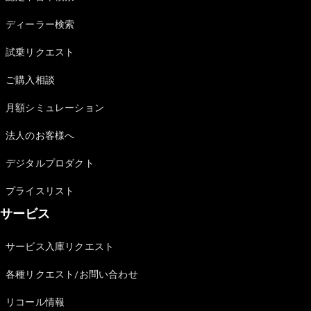
Sedan
E-Class
ディーラー検索
Sedan
S-Class
試乗リクエスト
New
Sedan
S-Class
ご購入相談
Sedan
New
Long
月額シミュレーション
Mercedes-
Maybach
New
法人のお客様へ
S-Class
デジタルプロダクト
試乗リクエ
プライスリスト
スト
サービス
オンライン
ショールー
ム
サービス入庫リクエスト
SUV
各種リクエスト/お問い合わせ
リコール情報