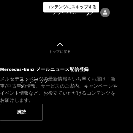
コンテンツにスキップする
プライバシーポリシー
トップに戻る
プライバシ
Mercedes-Benz メールニュース配信登録
ーポリシー
メルセデス・ベンツの最新情報をいち早くお届け！新
ラインアップ
車/中古車の情報、サービスのご案内、キャンペーンや
イベント情報など、お役立ていただけるコンテンツを
お届けします。
購読
Mercedes-Benz