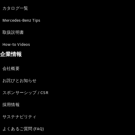
カタログ一覧
Mercedes-Benz Tips
All SUV
EQA
電気
取扱説明書
EQE
電気
SUV
How-to Videos
EQS
電気
企業情報
SUV
Mercedes-
Maybach
電気
会社概要
EQS SUV
GLA
お詫びとお知らせ
GLB
GLC
スポンサーシップ / CSR
GLC Coupé
GLE
採用情報
GLE Coupé
サステナビリティ
GLS
Mercedes-
よくあるご質問 (FAQ)
Maybach