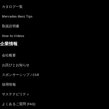
カタログ一覧
Mercedes-Benz Tips
All SUV
EQA
電気
取扱説明書
EQE
電気
SUV
How-to Videos
EQS
電気
企業情報
SUV
Mercedes-
Maybach
電気
会社概要
EQS SUV
GLA
お詫びとお知らせ
GLB
GLC
スポンサーシップ / CSR
GLC Coupé
GLE
採用情報
GLE Coupé
サステナビリティ
GLS
Mercedes-
よくあるご質問 (FAQ)
Maybach