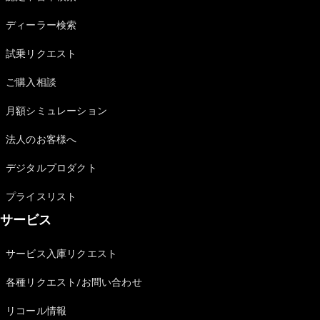
Sedan
E-Class
ディーラー検索
Sedan
S-Class
試乗リクエスト
New
Sedan
S-Class
ご購入相談
Sedan
New
Long
月額シミュレーション
Mercedes-
Maybach
New
法人のお客様へ
S-Class
デジタルプロダクト
試乗リクエ
プライスリスト
スト
サービス
オンライン
ショールー
ム
サービス入庫リクエスト
SUV
各種リクエスト/お問い合わせ
リコール情報