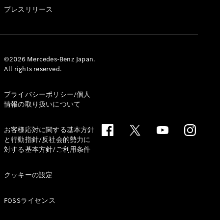
GLS
プレスリリース
G-
電気
Class
G-Class
試乗リクエ
©2026 Mercedes-Benz Japan.
All rights reserved.
スト
オンライン
ショールー
プライバシーポリシー/個人
ム
情報の取り扱いについて
Stationwagon
お客様応対に関する基本方針
と行動指針/反社会的勢力に
対する基本方針/ご利用条件
クッキーの設定
All
Stationwagon
FOSSライセンス
CLA
Shooting
New
電気