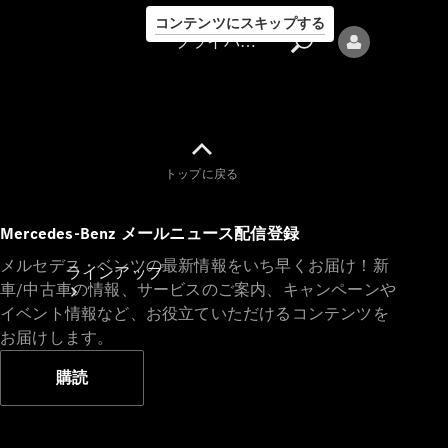
コンテンツにスキップする
プライバシーポリシー
トップに戻る
プライバシ
Mercedes-Benz メールニュース配信登録
ーポリシー
メルセデス・ベンツの最新情報をいち早くお届け！新
ラインアップ
車/中古車の情報、サービスのご案内、キャンペーンや
イベント情報など、お役立ていただけるコンテンツを
お届けします。
購読
Mercedes-Benz