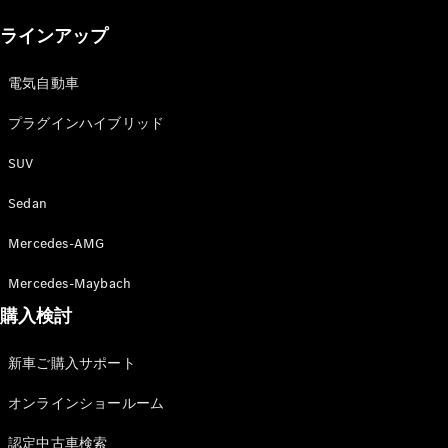
New models
ラインアップ
電気自動車モデル
プラグインハイブリッドモデル
電気自動車
プラグインハイブリッド
Sedan
SUV
Sedan
Mercedes-AMG
All Sedan
Mercedes-Maybach
CLA
購入検討
電気
Sedan
CLA
New
新車ご購入サポート
Sedan
C-Class
オンラインショールーム
Sedan
EQS
電気
認定中古車検索