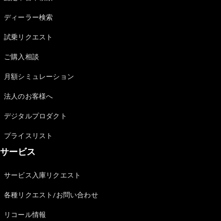
Sedan
E-Class
ディーラー検索
Sedan
S-Class
試乗リクエスト
New
Sedan
S-Class
ご購入相談
Sedan
New
Long
月額シミュレーション
Mercedes-
Maybach
New
法人のお客様へ
S-Class
デジタルプロダクト
試乗リクエ
プライスリスト
スト
サービス
オンライン
ショールー
ム
サービス入庫リクエスト
SUV
各種リクエスト/お問い合わせ
リコール情報