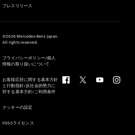
GLS
プレスリリース
G-
電気
Class
G-Class
試乗リクエ
©2026 Mercedes-Benz Japan.
All rights reserved.
スト
オンライン
ショールー
プライバシーポリシー/個人
ム
情報の取り扱いについて
Stationwagon
お客様応対に関する基本方針
と行動指針/反社会的勢力に
対する基本方針/ご利用条件
クッキーの設定
All
Stationwagon
FOSSライセンス
CLA
Shooting
New
電気