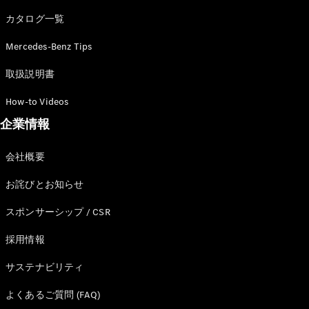
カタログ一覧
Mercedes-Benz Tips
All SUV
EQA
電気
取扱説明書
EQE
電気
SUV
How-to Videos
EQS
電気
企業情報
SUV
Mercedes-
Maybach
電気
会社概要
EQS SUV
GLA
お詫びとお知らせ
GLB
GLC
スポンサーシップ / CSR
GLC Coupé
GLE
採用情報
GLE Coupé
サステナビリティ
GLS
Mercedes-
よくあるご質問 (FAQ)
Maybach