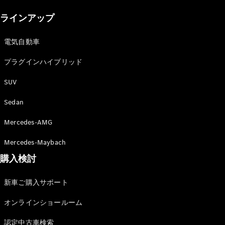
New models
ラインアップ
電気自動車モデル
プラグインハイブリッドモデル
電気自動車
プラグインハイブリッド
Sedan
SUV
Sedan
Mercedes-AMG
All Sedan
Mercedes-Maybach
CLA
購入検討
電気
Sedan
CLA
New
新車ご購入サポート
Sedan
C-Class
オンラインショールーム
Sedan
EQS
電気
認定中古車検索