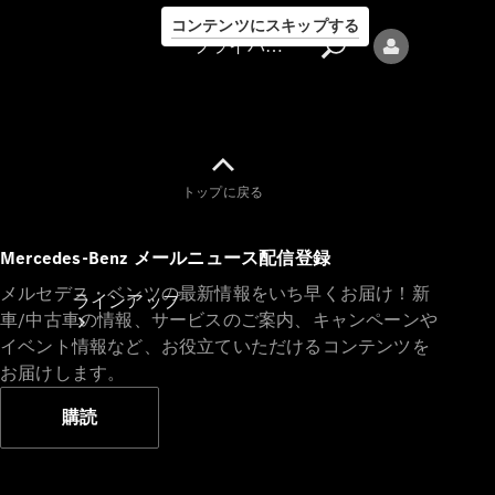
コンテンツにスキップする
プライバシーポリシー
トップに戻る
プライバシ
Mercedes-Benz メールニュース配信登録
ーポリシー
メルセデス・ベンツの最新情報をいち早くお届け！新
ラインアップ
車/中古車の情報、サービスのご案内、キャンペーンや
イベント情報など、お役立ていただけるコンテンツを
お届けします。
購読
Mercedes-Benz