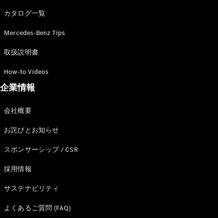
カタログ一覧
Mercedes-Benz Tips
All SUV
EQA
電気
取扱説明書
EQE
電気
SUV
How-to Videos
EQS
電気
企業情報
SUV
Mercedes-
Maybach
電気
会社概要
EQS SUV
GLA
お詫びとお知らせ
GLB
GLC
スポンサーシップ / CSR
GLC Coupé
GLE
採用情報
GLE Coupé
サステナビリティ
GLS
Mercedes-
よくあるご質問 (FAQ)
Maybach