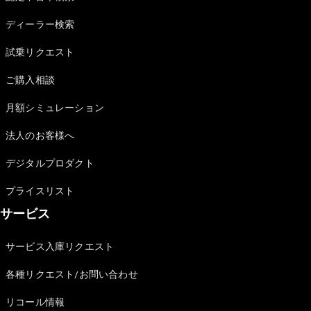
Sedan
E-Class
ディーラー検索
Sedan
S-Class
試乗リクエスト
New
Sedan
S-Class
ご購入相談
Sedan
New
Long
月額シミュレーション
Mercedes-
Maybach
New
法人のお客様へ
S-Class
デジタルプロダクト
試乗リクエ
プライスリスト
スト
サービス
オンライン
ショールー
ム
サービス入庫リクエスト
SUV
各種リクエスト/お問い合わせ
リコール情報