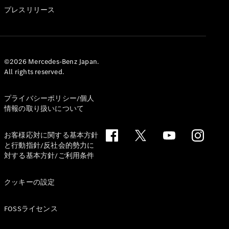
GLS
プレスリリース
G-
電気
Class
G-Class
試乗リクエ
©2026 Mercedes-Benz Japan.
All rights reserved.
スト
オンライン
ショールー
プライバシーポリシー/個人
ム
情報の取り扱いについて
Stationwagon
お客様応対に関する基本方針
と行動指針/反社会的勢力に
対する基本方針/ご利用条件
クッキーの設定
All
Stationwagon
FOSSライセンス
CLA
Shooting
New
電気