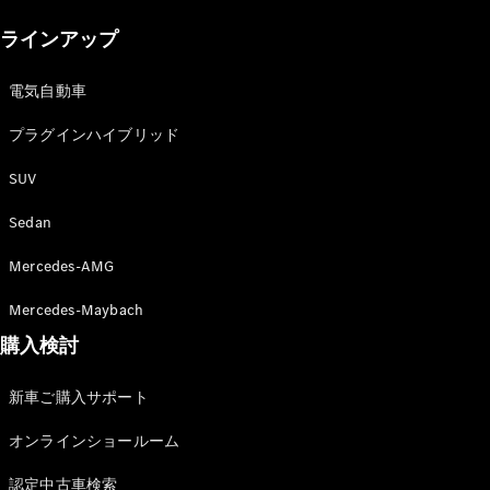
New models
ラインアップ
電気自動車モデル
プラグインハイブリッドモデル
電気自動車
プラグインハイブリッド
Sedan
SUV
Sedan
Mercedes-AMG
All Sedan
Mercedes-Maybach
CLA
購入検討
電気
Sedan
CLA
New
新車ご購入サポート
Sedan
C-Class
オンラインショールーム
Sedan
EQS
電気
認定中古車検索