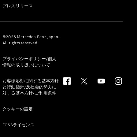
GLS
プレスリリース
G-
電気
Class
G-Class
試乗リクエ
©2026 Mercedes-Benz Japan.
All rights reserved.
スト
オンライン
ショールー
プライバシーポリシー/個人
ム
情報の取り扱いについて
Stationwagon
お客様応対に関する基本方針
と行動指針/反社会的勢力に
対する基本方針/ご利用条件
クッキーの設定
All
Stationwagon
FOSSライセンス
CLA
Shooting
New
電気