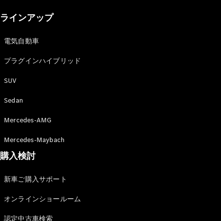
New models
ラインアップ
電気自動車モデル
プラグインハイブリッドモデル
電気自動車
プラグインハイブリッド
Sedan
SUV
Sedan
Mercedes-AMG
All Sedan
Mercedes-Maybach
CLA
購入検討
電気
Sedan
CLA
New
新車ご購入サポート
Sedan
C-Class
オンラインショールーム
Sedan
EQS
電気
認定中古車検索