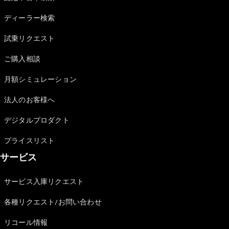
Sedan
E-Class
ディーラー検索
Sedan
S-Class
試乗リクエスト
New
Sedan
S-Class
ご購入相談
Sedan
New
Long
月額シミュレーション
Mercedes-
Maybach
New
法人のお客様へ
S-Class
デジタルプロダクト
試乗リクエ
プライスリスト
スト
サービス
オンライン
ショールー
ム
サービス入庫リクエスト
SUV
各種リクエスト/お問い合わせ
リコール情報