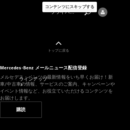
コンテンツにスキップする
プライバシーポリシー
トップに戻る
プライバシ
Mercedes-Benz メールニュース配信登録
ーポリシー
メルセデス・ベンツの最新情報をいち早くお届け！新
ラインアップ
車/中古車の情報、サービスのご案内、キャンペーンや
イベント情報など、お役立ていただけるコンテンツを
お届けします。
購読
Mercedes-Benz