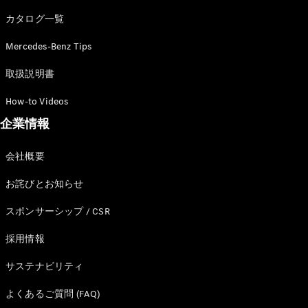
カタログ一覧
Mercedes-Benz Tips
All SUV
EQA
電気
取扱説明書
EQE
電気
SUV
How-to Videos
EQS
電気
企業情報
SUV
Mercedes-
Maybach
電気
会社概要
EQS SUV
GLA
お詫びとお知らせ
GLB
GLC
スポンサーシップ / CSR
GLC Coupé
GLE
採用情報
GLE Coupé
サステナビリティ
GLS
Mercedes-
よくあるご質問 (FAQ)
Maybach