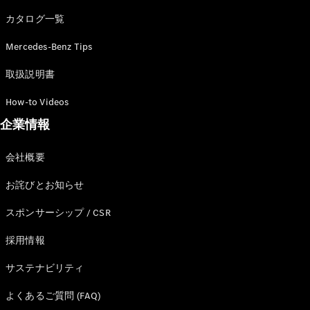
カタログ一覧
Mercedes-Benz Tips
All SUV
EQA
電気
取扱説明書
EQE
電気
SUV
How-to Videos
EQS
電気
企業情報
SUV
Mercedes-
Maybach
電気
会社概要
EQS SUV
GLA
お詫びとお知らせ
GLB
GLC
スポンサーシップ / CSR
GLC Coupé
GLE
採用情報
GLE Coupé
サステナビリティ
GLS
Mercedes-
よくあるご質問 (FAQ)
Maybach