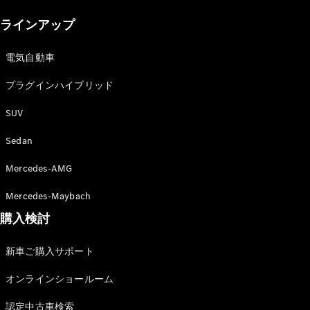
New models
ラインアップ
電気自動車モデル
プラグインハイブリッドモデル
電気自動車
プラグインハイブリッド
Sedan
SUV
Sedan
Mercedes-AMG
All Sedan
Mercedes-Maybach
CLA
購入検討
電気
Sedan
CLA
New
新車ご購入サポート
Sedan
C-Class
オンラインショールーム
Sedan
EQS
電気
認定中古車検索