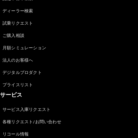
Sedan
E-Class
ディーラー検索
Sedan
S-Class
試乗リクエスト
New
Sedan
S-Class
ご購入相談
Sedan
New
Long
月額シミュレーション
Mercedes-
Maybach
New
法人のお客様へ
S-Class
デジタルプロダクト
試乗リクエ
プライスリスト
スト
サービス
オンライン
ショールー
ム
サービス入庫リクエスト
SUV
各種リクエスト/お問い合わせ
リコール情報