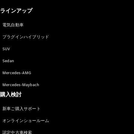
New models
ラインアップ
電気自動車モデル
プラグインハイブリッドモデル
電気自動車
プラグインハイブリッド
Sedan
SUV
Sedan
Mercedes-AMG
All Sedan
Mercedes-Maybach
CLA
購入検討
電気
Sedan
CLA
New
新車ご購入サポート
Sedan
C-Class
オンラインショールーム
Sedan
EQS
電気
認定中古車検索