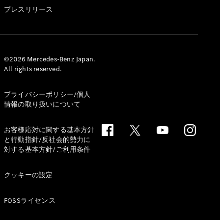
GLS
プレスリリース
G-
電気
Class
G-Class
試乗リクエ
©2026 Mercedes-Benz Japan.
All rights reserved.
スト
オンライン
ショールー
プライバシーポリシー/個人
ム
情報の取り扱いについて
Stationwagon
お客様応対に関する基本方針
と行動指針/反社会的勢力に
対する基本方針/ご利用条件
クッキーの設定
All
Stationwagon
FOSSライセンス
CLA
Shooting
New
電気