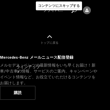
コンテンツにスキップする
プライバシーポリシー
トップに戻る
プライバシ
Mercedes-Benz メールニュース配信登録
ーポリシー
メルセデス・ベンツの最新情報をいち早くお届け！新
ラインアップ
車/中古車の情報、サービスのご案内、キャンペーンや
イベント情報など、お役立ていただけるコンテンツを
お届けします。
購読
Mercedes-Benz