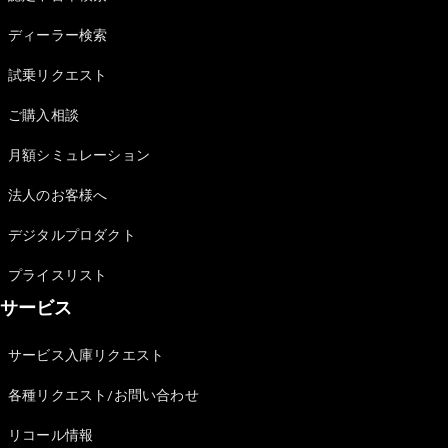
Sedan
E-Class
ディーラー検索
Sedan
S-Class
試乗リクエスト
New
Sedan
S-Class
ご購入相談
Sedan
New
Long
月額シミュレーション
Mercedes-
Maybach
New
法人のお客様へ
S-Class
デジタルプロダクト
試乗リクエ
プライスリスト
スト
サービス
オンライン
ショールー
ム
サービス入庫リクエスト
SUV
各種リクエスト/お問い合わせ
リコール情報