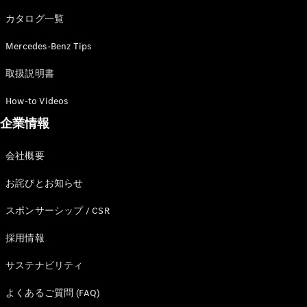
カタログ一覧
Mercedes-Benz Tips
All SUV
EQA
電気
取扱説明書
EQE
電気
SUV
How-to Videos
EQS
電気
企業情報
SUV
Mercedes-
Maybach
電気
会社概要
EQS SUV
GLA
お詫びとお知らせ
GLB
GLC
スポンサーシップ / CSR
GLC Coupé
GLE
採用情報
GLE Coupé
サステナビリティ
GLS
Mercedes-
よくあるご質問 (FAQ)
Maybach