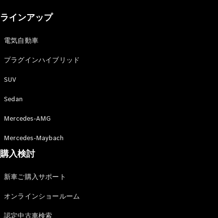
New models
ラインアップ
電気自動車モデル
プラグインハイブリッドモデル
電気自動車
プラグインハイブリッド
Sedan
SUV
Sedan
Mercedes-AMG
All Sedan
Mercedes-Maybach
CLA
購入検討
電気
Sedan
CLA
New
新車ご購入サポート
Sedan
C-Class
オンラインショールーム
Sedan
EQS
電気
認定中古車検索