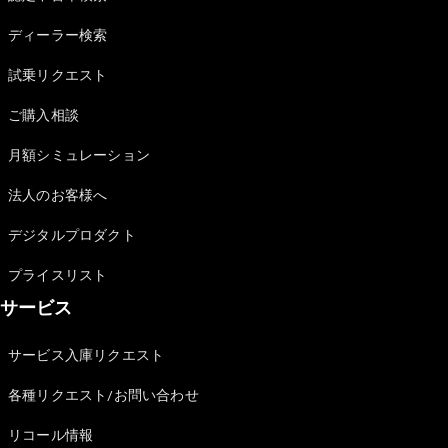
Sedan
E-Class
ディーラー検索
Sedan
S-Class
試乗リクエスト
New
Sedan
S-Class
ご購入相談
Sedan
New
Long
月額シミュレーション
Mercedes-
Maybach
New
法人のお客様へ
S-Class
デジタルプロダクト
試乗リクエ
プライスリスト
スト
サービス
オンライン
ショールー
ム
サービス入庫リクエスト
SUV
各種リクエスト/お問い合わせ
リコール情報