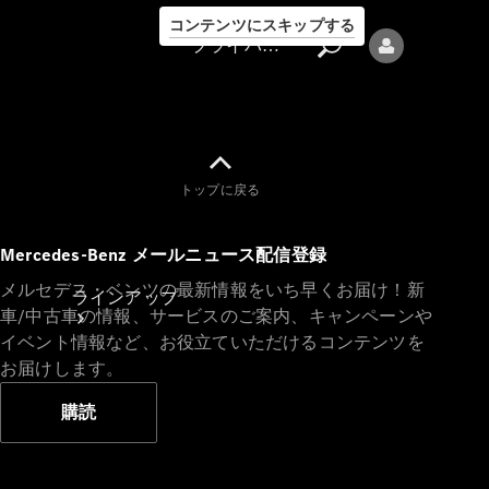
コンテンツにスキップする
プライバシーポリシー
トップに戻る
プライバシ
Mercedes-Benz メールニュース配信登録
ーポリシー
メルセデス・ベンツの最新情報をいち早くお届け！新
ラインアップ
車/中古車の情報、サービスのご案内、キャンペーンや
イベント情報など、お役立ていただけるコンテンツを
お届けします。
購読
Mercedes-Benz