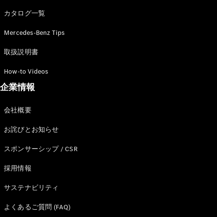
カタログ一覧
Mercedes-Benz Tips
All SUV
EQA
電気
取扱説明書
EQE
電気
SUV
How-to Videos
EQS
電気
企業情報
SUV
Mercedes-
Maybach
電気
会社概要
EQS SUV
GLA
お詫びとお知らせ
GLB
GLC
スポンサーシップ / CSR
GLC Coupé
GLE
採用情報
GLE Coupé
サステナビリティ
GLS
Mercedes-
よくあるご質問 (FAQ)
Maybach