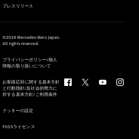
GLS
プレスリリース
G-
電気
Class
G-Class
試乗リクエ
©2026 Mercedes-Benz Japan.
All rights reserved.
スト
オンライン
ショールー
プライバシーポリシー/個人
ム
情報の取り扱いについて
Stationwagon
お客様応対に関する基本方針
と行動指針/反社会的勢力に
対する基本方針/ご利用条件
クッキーの設定
All
Stationwagon
FOSSライセンス
CLA
Shooting
New
電気