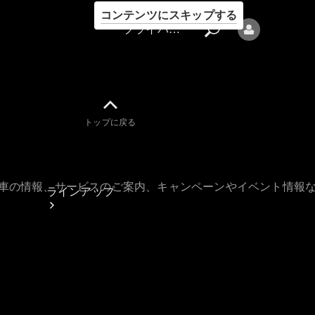
コンテンツにスキップする
プライバシーポリシー
トップに戻る
プライバシ
ーポリシー
古車の情報、サービスのご案内、キャンペーンやイベント情報
ラインアップ
Mercedes-Benz