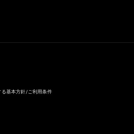
GLS
G-
電気
Class
G-Class
試乗リクエ
スト
オンライン
ショールー
ム
Stationwagon
する基本方針/ご利用条件
All
Stationwagon
CLA
Shooting
New
電気