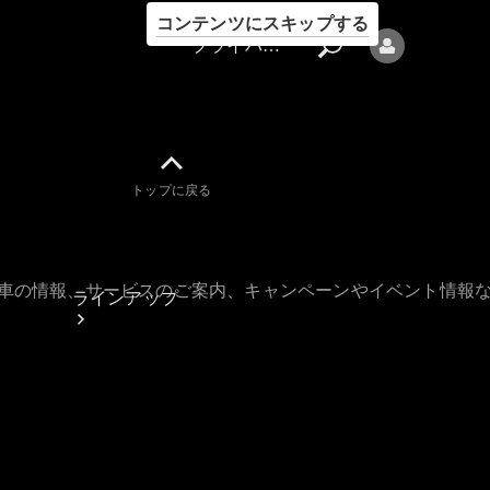
コンテンツにスキップする
プライバシーポリシー
トップに戻る
プライバシ
ーポリシー
古車の情報、サービスのご案内、キャンペーンやイベント情報
ラインアップ
Mercedes-Benz