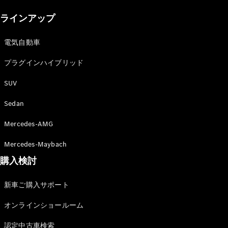
New models
ラインアップ
電気自動車モデル
プラグインハイブリッドモデル
電気自動車
プラグインハイブリッド
Sedan
SUV
Sedan
Mercedes-AMG
All Sedan
Mercedes-Maybach
CLA
購入検討
電気
Sedan
CLA
New
新車ご購入サポート
Sedan
C-Class
オンラインショールーム
Sedan
EQS
電気
認定中古車検索