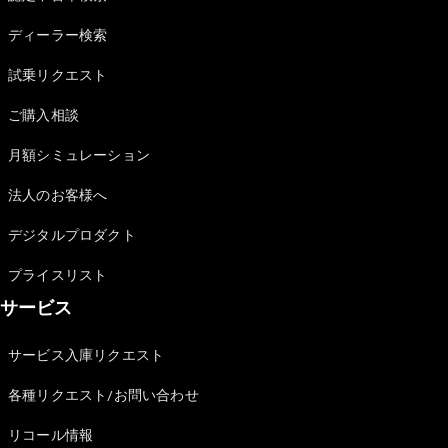
Sedan
E-Class
ディーラー検索
Sedan
S-Class
試乗リクエスト
New
Sedan
S-Class
ご購入相談
Sedan
New
Long
月額シミュレーション
Mercedes-
Maybach
New
法人のお客様へ
S-Class
デジタルプロダクト
試乗リクエ
プライスリスト
スト
サービス
オンライン
ショールー
ム
サービス入庫リクエスト
SUV
各種リクエスト/お問い合わせ
リコール情報