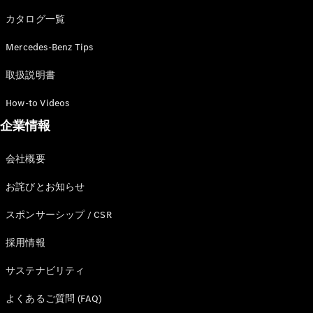
カタログ一覧
Mercedes-Benz Tips
All SUV
EQA
電気
取扱説明書
EQE
電気
SUV
How-to Videos
EQS
電気
企業情報
SUV
Mercedes-
Maybach
電気
会社概要
EQS SUV
GLA
お詫びとお知らせ
GLB
GLC
スポンサーシップ / CSR
GLC Coupé
GLE
採用情報
GLE Coupé
サステナビリティ
GLS
Mercedes-
よくあるご質問 (FAQ)
Maybach