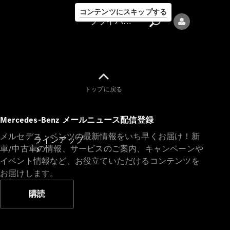
コンテンツにスキップする
プライバシーポリシー
トップに戻る
プライバシ
Mercedes-Benz メールニュース配信登録
ーポリシー
メルセデス・ベンツの最新情報をいち早くお届け！新
ラインアップ
車/中古車の情報、サービスのご案内、キャンペーンや
イベント情報など、お役立ていただけるコンテンツを
お届けします。
購読
Mercedes-Benz