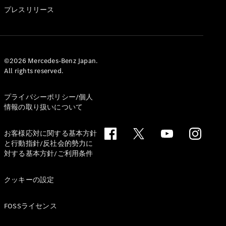
GLS
プレスリリース
G-
電気
Class
G-Class
試乗リクエ
©2026 Mercedes-Benz Japan.
All rights reserved.
スト
オンライン
ショールー
プライバシーポリシー/個人
ム
情報の取り扱いについて
Stationwagon
お客様応対に関する基本方針
と行動指針/反社会的勢力に
対する基本方針/ご利用条件
クッキーの設定
All
Stationwagon
FOSSライセンス
CLA
Shooting
New
電気