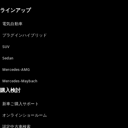
New models
ラインアップ
電気自動車モデル
プラグインハイブリッドモデル
電気自動車
プラグインハイブリッド
Sedan
SUV
Sedan
Mercedes-AMG
All Sedan
Mercedes-Maybach
CLA
購入検討
電気
Sedan
CLA
New
新車ご購入サポート
Sedan
C-Class
オンラインショールーム
Sedan
EQS
電気
認定中古車検索