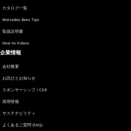
カタログ一覧
Mercedes-Benz Tips
All SUV
EQA
電気
取扱説明書
EQE
電気
SUV
How-to Videos
EQS
電気
企業情報
SUV
Mercedes-
Maybach
電気
会社概要
EQS SUV
GLA
お詫びとお知らせ
GLB
GLC
スポンサーシップ / CSR
GLC Coupé
GLE
採用情報
GLE Coupé
サステナビリティ
GLS
Mercedes-
よくあるご質問 (FAQ)
Maybach