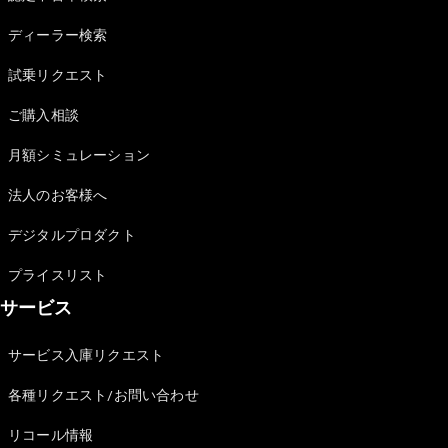
Sedan
E-Class
ディーラー検索
Sedan
S-Class
試乗リクエスト
New
Sedan
S-Class
ご購入相談
Sedan
New
Long
月額シミュレーション
Mercedes-
Maybach
New
法人のお客様へ
S-Class
デジタルプロダクト
試乗リクエ
プライスリスト
スト
サービス
オンライン
ショールー
ム
サービス入庫リクエスト
SUV
各種リクエスト/お問い合わせ
リコール情報