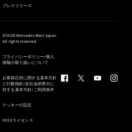
GLS
プレスリリース
G-
電気
Class
G-Class
試乗リクエ
©2026 Mercedes-Benz Japan.
All rights reserved.
スト
オンライン
ショールー
プライバシーポリシー/個人
ム
情報の取り扱いについて
Stationwagon
お客様応対に関する基本方針
と行動指針/反社会的勢力に
対する基本方針/ご利用条件
クッキーの設定
All
Stationwagon
FOSSライセンス
CLA
Shooting
New
電気