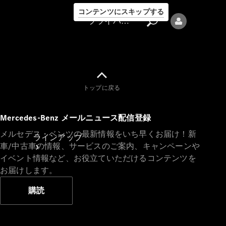
コンテンツにスキップする
プライバシーポリシー
トップに戻る
プライバシ
Mercedes-Benz メールニュース配信登録
ーポリシー
メルセデス・ベンツの最新情報をいち早くお届け！新
ラインアップ
車/中古車の情報、サービスのご案内、キャンペーンや
イベント情報など、お役立ていただけるコンテンツを
お届けします。
購読
Mercedes-Benz