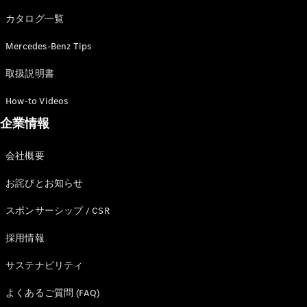
カタログ一覧
Mercedes-Benz Tips
All SUV
EQA
電気
取扱説明書
EQE
電気
SUV
How-to Videos
EQS
電気
企業情報
SUV
Mercedes-
Maybach
電気
会社概要
EQS SUV
GLA
お詫びとお知らせ
GLB
GLC
スポンサーシップ / CSR
GLC Coupé
GLE
採用情報
GLE Coupé
サステナビリティ
GLS
Mercedes-
よくあるご質問 (FAQ)
Maybach