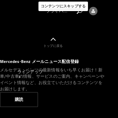
コンテンツにスキップする
プライバシーポリシー
トップに戻る
プライバシ
Mercedes-Benz メールニュース配信登録
ーポリシー
メルセデス・ベンツの最新情報をいち早くお届け！新
ラインアップ
車/中古車の情報、サービスのご案内、キャンペーンや
イベント情報など、お役立ていただけるコンテンツを
お届けします。
購読
Mercedes-Benz