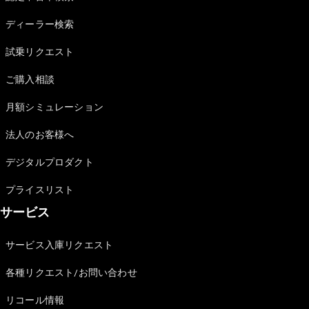
Sedan
E-Class
ディーラー検索
Sedan
S-Class
試乗リクエスト
New
Sedan
S-Class
ご購入相談
Sedan
New
Long
月額シミュレーション
Mercedes-
Maybach
New
法人のお客様へ
S-Class
デジタルプロダクト
試乗リクエ
プライスリスト
スト
サービス
オンライン
ショールー
ム
サービス入庫リクエスト
SUV
各種リクエスト/お問い合わせ
リコール情報