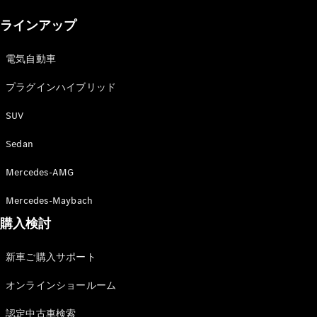
New models
ラインアップ
電気自動車モデル
プラグインハイブリッドモデル
電気自動車
プラグインハイブリッド
Sedan
SUV
Sedan
Mercedes-AMG
All Sedan
Mercedes-Maybach
CLA
購入検討
電気
Sedan
CLA
New
新車ご購入サポート
Sedan
C-Class
オンラインショールーム
Sedan
EQS
電気
認定中古車検索