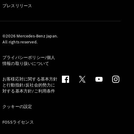
GLS
プレスリリース
G-
電気
Class
G-Class
試乗リクエ
©2026 Mercedes-Benz Japan.
All rights reserved.
スト
オンライン
ショールー
プライバシーポリシー/個人
ム
情報の取り扱いについて
Stationwagon
お客様応対に関する基本方針
と行動指針/反社会的勢力に
対する基本方針/ご利用条件
クッキーの設定
All
Stationwagon
FOSSライセンス
CLA
Shooting
New
電気