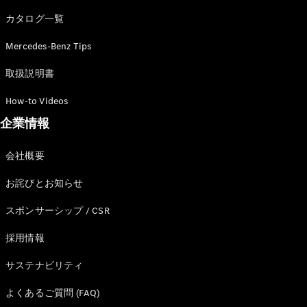
カタログ一覧
Mercedes-Benz Tips
All SUV
EQA
電気
取扱説明書
EQE
電気
SUV
How-to Videos
EQS
電気
企業情報
SUV
Mercedes-
Maybach
電気
会社概要
EQS SUV
GLA
お詫びとお知らせ
GLB
GLC
スポンサーシップ / CSR
GLC Coupé
GLE
採用情報
GLE Coupé
サステナビリティ
GLS
Mercedes-
よくあるご質問 (FAQ)
Maybach