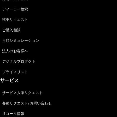
Sedan
E-Class
ディーラー検索
Sedan
S-Class
試乗リクエスト
New
Sedan
S-Class
ご購入相談
Sedan
New
Long
月額シミュレーション
Mercedes-
Maybach
New
法人のお客様へ
S-Class
デジタルプロダクト
試乗リクエ
プライスリスト
スト
サービス
オンライン
ショールー
ム
サービス入庫リクエスト
SUV
各種リクエスト/お問い合わせ
リコール情報