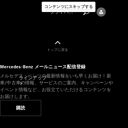
コンテンツにスキップする
プライバシーポリシー
トップに戻る
プライバシ
Mercedes-Benz メールニュース配信登録
ーポリシー
メルセデス・ベンツの最新情報をいち早くお届け！新
ラインアップ
車/中古車の情報、サービスのご案内、キャンペーンや
イベント情報など、お役立ていただけるコンテンツを
お届けします。
購読
Mercedes-Benz