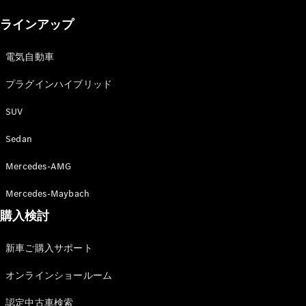
New models
ラインアップ
電気自動車モデル
プラグインハイブリッドモデル
電気自動車
プラグインハイブリッド
Sedan
SUV
Sedan
Mercedes-AMG
All Sedan
Mercedes-Maybach
CLA
購入検討
電気
Sedan
CLA
New
新車ご購入サポート
Sedan
C-Class
オンラインショールーム
Sedan
EQS
電気
認定中古車検索