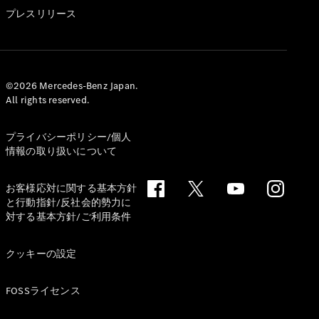
GLS
プレスリリース
G-
電気
Class
G-Class
試乗リクエ
©2026 Mercedes-Benz Japan.
All rights reserved.
スト
オンライン
ショールー
プライバシーポリシー/個人
ム
情報の取り扱いについて
Stationwagon
お客様応対に関する基本方針
と行動指針/反社会的勢力に
対する基本方針/ご利用条件
クッキーの設定
All
Stationwagon
FOSSライセンス
CLA
Shooting
New
電気