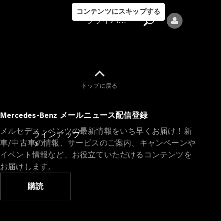
コンテンツにスキップする
プライバシーポリシー
トップに戻る
プライバシ
Mercedes-Benz メールニュース配信登録
ーポリシー
メルセデス・ベンツの最新情報をいち早くお届け！新
ラインアップ
車/中古車の情報、サービスのご案内、キャンペーンや
イベント情報など、お役立ていただけるコンテンツを
お届けします。
購読
Mercedes-Benz