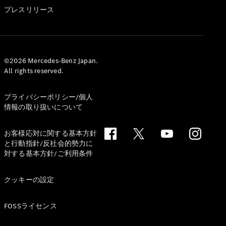
GLS
プレスリリース
G-
電気
Class
G-Class
試乗リクエ
©2026 Mercedes-Benz Japan.
All rights reserved.
スト
オンライン
ショールー
プライバシーポリシー/個人
ム
情報の取り扱いについて
Stationwagon
お客様応対に関する基本方針
と行動指針/反社会的勢力に
対する基本方針/ご利用条件
クッキーの設定
All
Stationwagon
FOSSライセンス
CLA
Shooting
New
電気