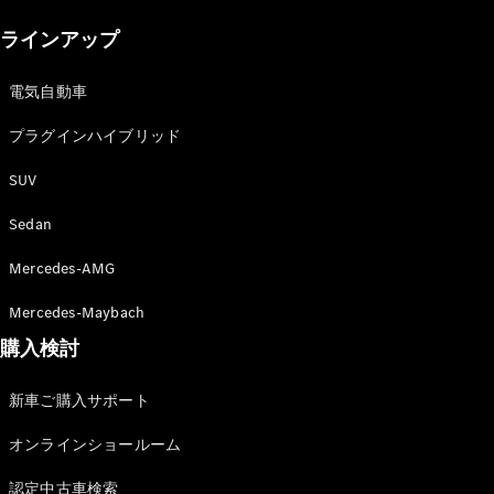
New models
ラインアップ
電気自動車モデル
プラグインハイブリッドモデル
電気自動車
プラグインハイブリッド
Sedan
SUV
Sedan
Mercedes-AMG
All Sedan
Mercedes-Maybach
CLA
購入検討
電気
Sedan
CLA
New
新車ご購入サポート
Sedan
C-Class
オンラインショールーム
Sedan
EQS
電気
認定中古車検索