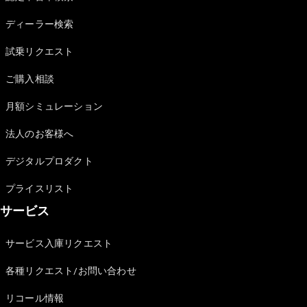
Sedan
E-Class
ディーラー検索
Sedan
S-Class
試乗リクエスト
New
Sedan
S-Class
ご購入相談
Sedan
New
Long
月額シミュレーション
Mercedes-
Maybach
New
法人のお客様へ
S-Class
デジタルプロダクト
試乗リクエ
プライスリスト
スト
サービス
オンライン
ショールー
ム
サービス入庫リクエスト
SUV
各種リクエスト/お問い合わせ
リコール情報