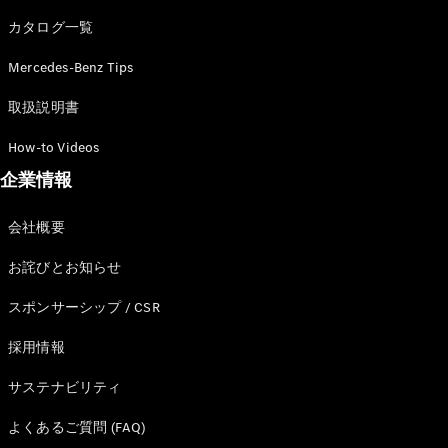
カタログ一覧
Mercedes-Benz Tips
All SUV
EQA
電気
取扱説明書
EQE
電気
SUV
How-to Videos
EQS
電気
企業情報
SUV
Mercedes-
Maybach
電気
会社概要
EQS SUV
GLA
お詫びとお知らせ
GLB
GLC
スポンサーシップ / CSR
GLC Coupé
GLE
採用情報
GLE Coupé
サステナビリティ
GLS
Mercedes-
よくあるご質問 (FAQ)
Maybach