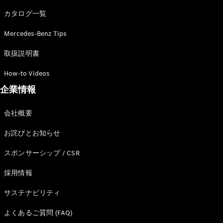
カタログ一覧
Mercedes-Benz Tips
All SUV
EQA
電気
取扱説明書
EQE
電気
SUV
How-to Videos
EQS
電気
企業情報
SUV
Mercedes-
Maybach
電気
会社概要
EQS SUV
GLA
お詫びとお知らせ
GLB
GLC
スポンサーシップ / CSR
GLC Coupé
GLE
採用情報
GLE Coupé
サステナビリティ
GLS
Mercedes-
よくあるご質問 (FAQ)
Maybach