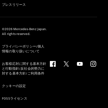
GLS
プレスリリース
G-
電気
Class
G-Class
試乗リクエ
©2026 Mercedes-Benz Japan.
All rights reserved.
スト
オンライン
ショールー
プライバシーポリシー/個人
ム
情報の取り扱いについて
Stationwagon
お客様応対に関する基本方針
と行動指針/反社会的勢力に
対する基本方針/ご利用条件
クッキーの設定
All
Stationwagon
FOSSライセンス
CLA
Shooting
New
電気