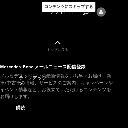
コンテンツにスキップする
プライバシーポリシー
トップに戻る
プライバシ
Mercedes-Benz メールニュース配信登録
ーポリシー
メルセデス・ベンツの最新情報をいち早くお届け！新
ラインアップ
車/中古車の情報、サービスのご案内、キャンペーンや
イベント情報など、お役立ていただけるコンテンツを
お届けします。
購読
Mercedes-Benz