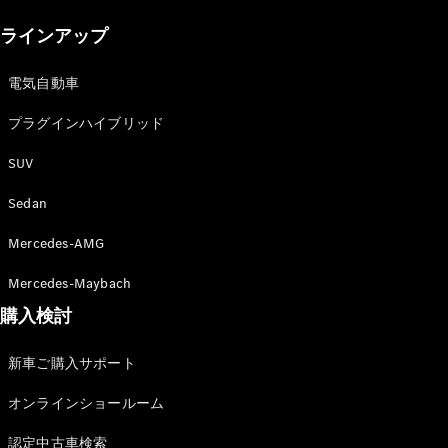
New models
ラインアップ
電気自動車モデル
プラグインハイブリッドモデル
電気自動車
プラグインハイブリッド
Sedan
SUV
Sedan
Mercedes-AMG
All Sedan
Mercedes-Maybach
CLA
購入検討
電気
Sedan
CLA
New
新車ご購入サポート
Sedan
C-Class
オンラインショールーム
Sedan
EQS
電気
認定中古車検索