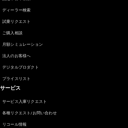
Sedan
E-Class
ディーラー検索
Sedan
S-Class
試乗リクエスト
New
Sedan
S-Class
ご購入相談
Sedan
New
Long
月額シミュレーション
Mercedes-
Maybach
New
法人のお客様へ
S-Class
デジタルプロダクト
試乗リクエ
プライスリスト
スト
サービス
オンライン
ショールー
ム
サービス入庫リクエスト
SUV
各種リクエスト/お問い合わせ
リコール情報