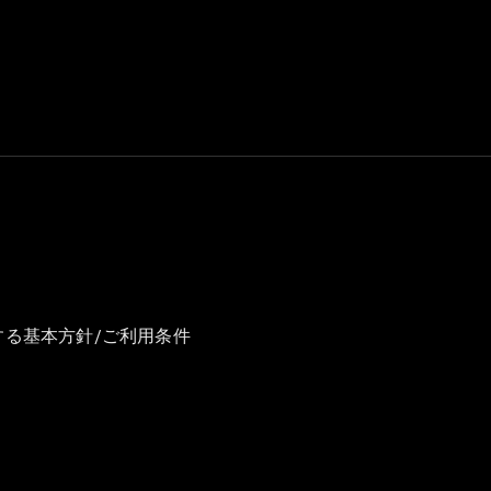
GLS
G-
電気
Class
G-Class
試乗リクエ
スト
オンライン
ショールー
ム
Stationwagon
する基本方針/ご利用条件
All
Stationwagon
CLA
Shooting
New
電気