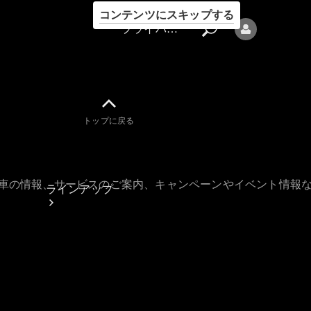
コンテンツにスキップする
プライバシーポリシー
トップに戻る
プライバシ
ーポリシー
古車の情報、サービスのご案内、キャンペーンやイベント情報
ラインアップ
Mercedes-Benz