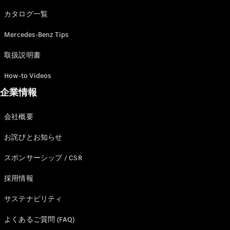
カタログ一覧
Mercedes-Benz Tips
All SUV
EQA
電気
取扱説明書
EQE
電気
SUV
How-to Videos
EQS
電気
企業情報
SUV
Mercedes-
Maybach
電気
会社概要
EQS SUV
GLA
お詫びとお知らせ
GLB
GLC
スポンサーシップ / CSR
GLC Coupé
GLE
採用情報
GLE Coupé
サステナビリティ
GLS
Mercedes-
よくあるご質問 (FAQ)
Maybach