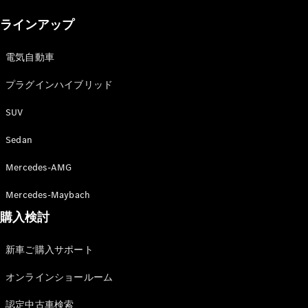
New models
ラインアップ
電気自動車モデル
プラグインハイブリッドモデル
電気自動車
プラグインハイブリッド
Sedan
SUV
Sedan
Mercedes-AMG
All Sedan
Mercedes-Maybach
CLA
購入検討
電気
Sedan
CLA
New
新車ご購入サポート
Sedan
C-Class
オンラインショールーム
Sedan
EQS
電気
認定中古車検索