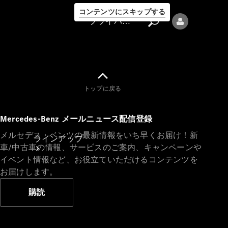
コンテンツにスキップする
プライバシーポリシー
トップに戻る
プライバシ
Mercedes-Benz メールニュース配信登録
ーポリシー
メルセデス・ベンツの最新情報をいち早くお届け！新
ラインアップ
車/中古車の情報、サービスのご案内、キャンペーンや
イベント情報など、お役立ていただけるコンテンツを
お届けします。
購読
Mercedes-Benz