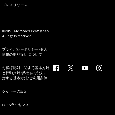
GLS
プレスリリース
G-
電気
Class
G-Class
試乗リクエ
©2026 Mercedes-Benz Japan.
All rights reserved.
スト
オンライン
ショールー
プライバシーポリシー/個人
ム
情報の取り扱いについて
Stationwagon
お客様応対に関する基本方針
と行動指針/反社会的勢力に
対する基本方針/ご利用条件
クッキーの設定
All
Stationwagon
FOSSライセンス
CLA
Shooting
New
電気