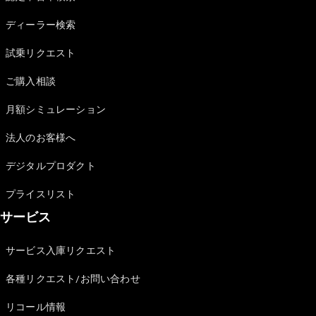
Sedan
E-Class
ディーラー検索
Sedan
S-Class
試乗リクエスト
New
Sedan
S-Class
ご購入相談
Sedan
New
Long
月額シミュレーション
Mercedes-
Maybach
New
法人のお客様へ
S-Class
デジタルプロダクト
試乗リクエ
プライスリスト
スト
サービス
オンライン
ショールー
ム
サービス入庫リクエスト
SUV
各種リクエスト/お問い合わせ
リコール情報