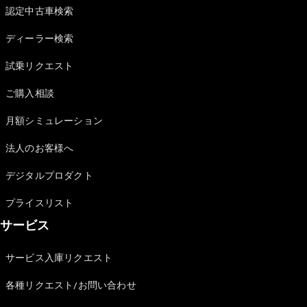
Brake
認定中古車検索
CLA
Shooting
New
ディーラー検索
Brake
C-Class
試乗リクエスト
Stationwagon
ご購入相談
C-Class All-
Terrain
月額シミュレーション
E-Class
Stationwagon
法人のお客様へ
E-Class All-
Terrain
デジタルプロダクト
試乗リクエ
プライスリスト
スト
サービス
オンライン
ショールー
サービス入庫リクエスト
ム
Compact
各種リクエスト/お問い合わせ