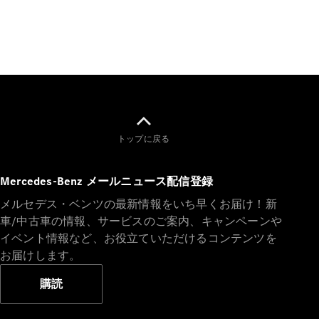
All SUV
EQA
電気
EQE
電気
SUV
EQS
電気
SUV
トップに戻る
Mercedes-
Maybach
電気
EQS SUV
Mercedes-Benz メールニュース配信登録
GLA
GLB
メルセデス・ベンツの最新情報をいち早くお届け！新
GLC
車/中古車の情報、サービスのご案内、キャンペーンや
GLC Coupé
イベント情報など、お役立ていただけるコンテンツを
GLE
お届けします。
GLE Coupé
GLS
購読
Mercedes-
Maybach