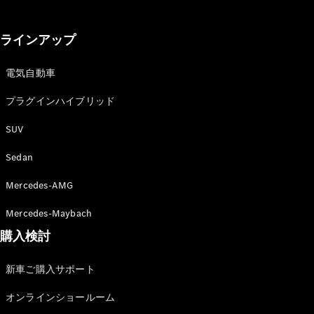
GLS
G-
電気
Class
ラインアップ
G-Class
電気自動車
試乗リクエ
スト
プラグインハイブリッド
オンライン
SUV
ショールー
ム
Sedan
Stationwagon
Mercedes-AMG
Mercedes-Maybach
購入検討
All
新車ご購入サポート
Stationwagon
CLA
オンラインショールーム
Shooting
New
電気