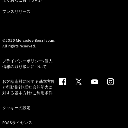
よくあるご質問 (FAQ)
All Coupé
CLE Coupé
プレスリリース
Mercedes-
AMG GT
Coupé
Mercedes-
AMG GT 4-
©2026 Mercedes-Benz Japan.
Door-Coupé
All rights reserved.
Mercedes-
AMG GT
New
電気
プライバシーポリシー/個人
4-Door-
情報の取り扱いについて
Coupé
お客様応対に関する基本方針
試乗リクエ
と行動指針/反社会的勢力に
スト
対する基本方針/ご利用条件
オンライン
ショールー
クッキーの設定
ム
Cabriolet/Roadster
FOSSライセンス