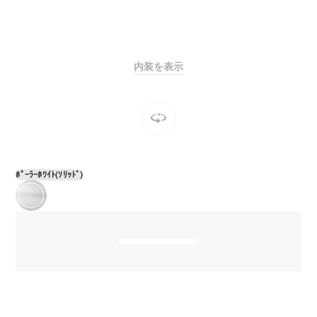
Sedan
E-Class
Sedan
S-Class
New
Sedan
内装を表示
S-Class
Sedan
New
Long
Mercedes-
Maybach
New
S-Class
ﾎﾟｰﾗｰﾎﾜｲﾄ(ｿﾘｯﾄﾞ)
試乗リクエ
スト
オンライン
ショールー
ム
SUV